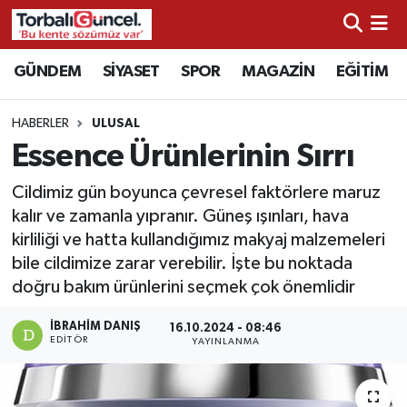
İzmir Nöbetçi Eczaneler
GÜNDEM
SİYASET
SPOR
MAGAZİN
EĞİTİM
İzmir Hava Durumu
HABERLER
ULUSAL
Essence Ürünlerinin Sırrı
İzmir Namaz Vakitleri
Cildimiz gün boyunca çevresel faktörlere maruz
İzmir Trafik Yoğunluk Haritası
kalır ve zamanla yıpranır. Güneş ışınları, hava
kirliliği ve hatta kullandığımız makyaj malzemeleri
Süper Lig Puan Durumu ve Fikstür
bile cildimize zarar verebilir. İşte bu noktada
doğru bakım ürünlerini seçmek çok önemlidir
Tüm Manşetler
İBRAHIM DANIŞ
16.10.2024 - 08:46
EDITÖR
YAYINLANMA
Son Dakika Haberleri
Haber Arşivi