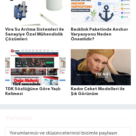
Vira Su Arıtma Sistemleri ile
Backlink Paketinde Anchor
Sanayiye Özel Mühendislik
Varyasyonu Neden
Çözümleri
Önemlidir?
TDK Sözlüğüne Göre Yaşlı
Kadın Ceket Modelleri ile
Kelimesi
Şık Görünüm
Yorumlar