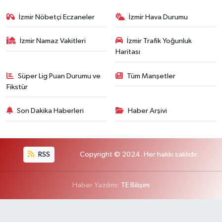
İzmir Nöbetçi Eczaneler
İzmir Hava Durumu
İzmir Namaz Vakitleri
İzmir Trafik Yoğunluk
Haritası
Süper Lig Puan Durumu ve
Tüm Manşetler
Fikstür
Son Dakika Haberleri
Haber Arşivi
RSS
Copyright © 2024. Her hakkı saklıdır.
Haber Yazılımı:
TE Bilişim