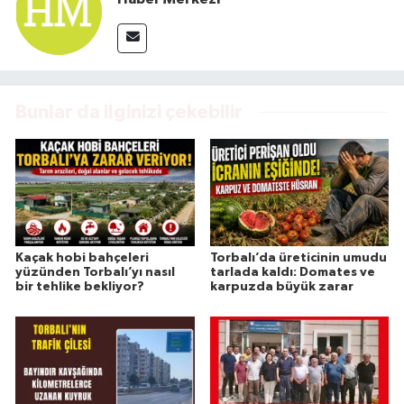
Bunlar da ilginizi çekebilir
Kaçak hobi bahçeleri
Torbalı’da üreticinin umudu
yüzünden Torbalı’yı nasıl
tarlada kaldı: Domates ve
bir tehlike bekliyor?
karpuzda büyük zarar