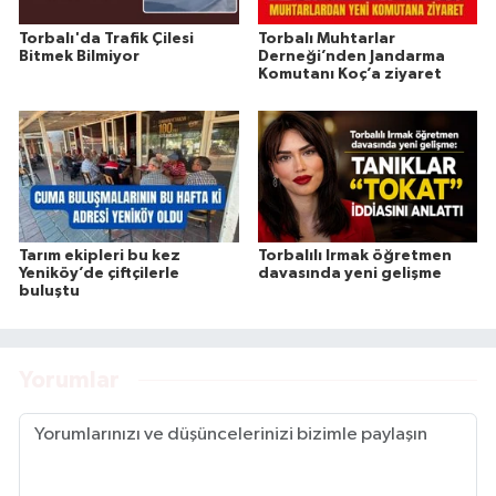
Torbalı'da Trafik Çilesi
Torbalı Muhtarlar
Bitmek Bilmiyor
Derneği’nden Jandarma
Komutanı Koç’a ziyaret
Tarım ekipleri bu kez
Torbalılı Irmak öğretmen
Yeniköy’de çiftçilerle
davasında yeni gelişme
buluştu
Yorumlar