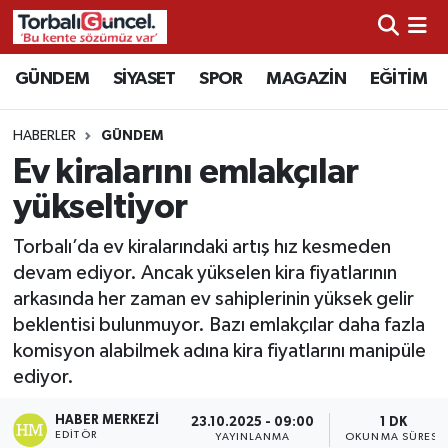
İzmir Nöbetçi Eczaneler
GÜNDEM
SİYASET
SPOR
MAGAZİN
EĞİTİM
İzmir Hava Durumu
HABERLER
GÜNDEM
Ev kiralarını emlakçılar
İzmir Namaz Vakitleri
yükseltiyor
İzmir Trafik Yoğunluk Haritası
Torbalı’da ev kiralarındaki artış hız kesmeden
devam ediyor. Ancak yükselen kira fiyatlarının
Süper Lig Puan Durumu ve Fikstür
arkasında her zaman ev sahiplerinin yüksek gelir
beklentisi bulunmuyor. Bazı emlakçılar daha fazla
Tüm Manşetler
komisyon alabilmek adına kira fiyatlarını manipüle
ediyor.
Son Dakika Haberleri
HABER MERKEZI
23.10.2025 - 09:00
1 DK
Haber Arşivi
EDITÖR
YAYINLANMA
OKUNMA SÜRESI