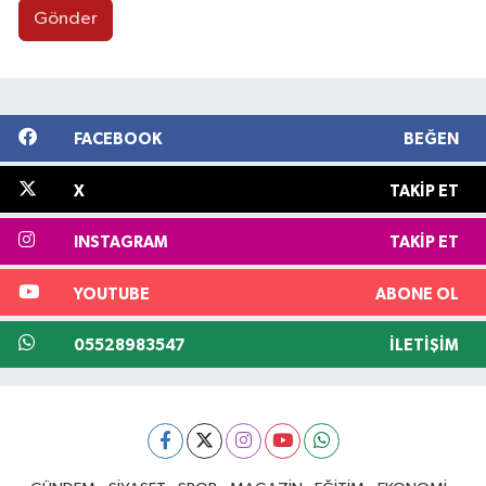
Gönder
FACEBOOK
BEĞEN
X
TAKIP ET
INSTAGRAM
TAKIP ET
YOUTUBE
ABONE OL
05528983547
İLETIŞIM