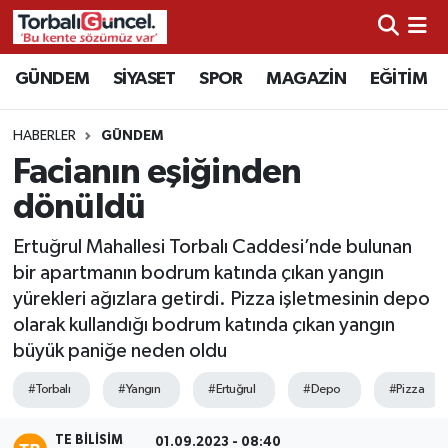
İzmir Nöbetçi Eczaneler
GÜNDEM
SİYASET
SPOR
MAGAZİN
EĞİTİM
İzmir Hava Durumu
HABERLER
GÜNDEM
Facianın eşiğinden
İzmir Namaz Vakitleri
dönüldü
İzmir Trafik Yoğunluk Haritası
Ertuğrul Mahallesi Torbalı Caddesi’nde bulunan
bir apartmanın bodrum katında çıkan yangın
Süper Lig Puan Durumu ve Fikstür
yürekleri ağızlara getirdi. Pizza işletmesinin depo
olarak kullandığı bodrum katında çıkan yangın
Tüm Manşetler
büyük paniğe neden oldu
Son Dakika Haberleri
#Torbalı
#Yangın
#Ertuğrul
#Depo
#Pizza
Haber Arşivi
TE BILISIM
01.09.2023 - 08:40