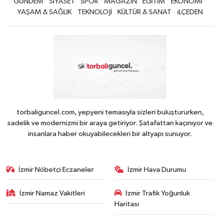
GÜNDEM
SİYASET
SPOR
MAGAZİN
EĞİTİM
EKONOMİ
YAŞAM & SAĞLIK
TEKNOLOJİ
KÜLTÜR & SANAT
iLÇEDEN
torbaliguncel.com, yepyeni temasıyla sizleri buluştururken,
sadelik ve modernizmi bir araya getiriyor. Şatafattan kaçınıyor ve
insanlara haber okuyabilecekleri bir altyapı sunuyor.
İzmir Nöbetçi Eczaneler
İzmir Hava Durumu
İzmir Namaz Vakitleri
İzmir Trafik Yoğunluk
Haritası