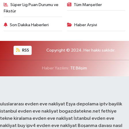
Süper Lig Puan Durumu ve
Tüm Manşetler
Fikstür
Son Dakika Haberleri
Haber Arşivi
RSS
Copyright © 2024. Her hakkı saklıdır.
Haber Yazılımı:
TE Bilişim
uluslararası evden eve nakliyat
Eşya depolama
iptv bayilik
istanbul evden eve nakliyat
bogazdatekne.net
fethiye
tekne kiralama
evden eve nakliyat
İstanbul evden eve
nakliyat
buy ipv4
evden eve nakliyat
Boşanma davası nasıl