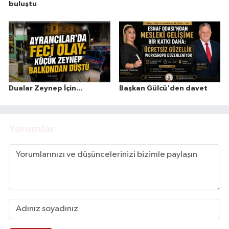
buluştu
Dualar Zeynep İçin...
Başkan Gülcü'den davet
Yorumlar