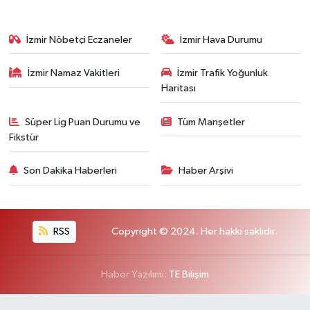
İzmir Nöbetçi Eczaneler
İzmir Hava Durumu
İzmir Namaz Vakitleri
İzmir Trafik Yoğunluk
Haritası
Süper Lig Puan Durumu ve
Tüm Manşetler
Fikstür
Son Dakika Haberleri
Haber Arşivi
RSS
Copyright © 2024. Her hakkı saklıdır.
Haber Yazılımı:
TE Bilişim