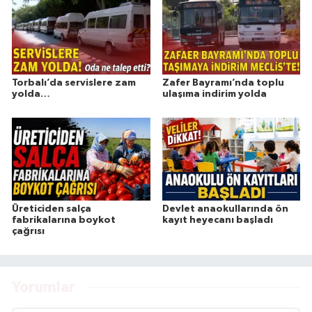
Torbalı’da servislere zam
Zafer Bayramı’nda toplu
yolda…
ulaşıma indirim yolda
Üreticiden salça
Devlet anaokullarında ön
fabrikalarına boykot
kayıt heyecanı başladı
çağrısı
Yorumlar