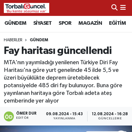
İzmir Nöbetçi Eczaneler
GÜNDEM
SİYASET
SPOR
MAGAZİN
EĞİTİM
İzmir Hava Durumu
HABERLER
GÜNDEM
Fay haritası güncellendi
İzmir Namaz Vakitleri
MTA'nın yayımladığı yenilenen Türkiye Diri Fay
İzmir Trafik Yoğunluk Haritası
Haritası'na göre yurt genelinde 45 ilde 5,5 ve
üzeri büyüklükte deprem üretebilecek
Süper Lig Puan Durumu ve Fikstür
potansiyelde 485 diri fay bulunuyor. Buna göre
yayınlanan haritaya göre Torbalı adeta ateş
Tüm Manşetler
çemberinde yer alıyor
Son Dakika Haberleri
ÖMER DUR
09.08.2024 - 15:43
12.08.2024 - 16:28
EDITÖR
YAYINLANMA
GÜNCELLEME
Haber Arşivi