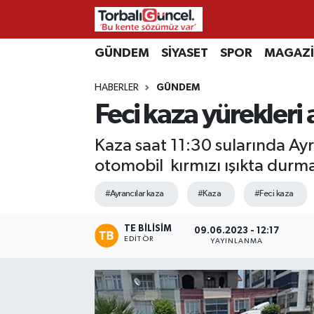
İzmir Nöbetçi Eczaneler
GÜNDEM
SİYASET
SPOR
MAGAZ
HABERLER
GÜNDEM
İzmir Hava Durumu
Feci kaza yürekleri 
İzmir Namaz Vakitleri
Kaza saat 11:30 sularında Ayr
İzmir Trafik Yoğunluk Haritası
otomobil kırmızı ışıkta durma
#Ayrancılar kaza
#Kaza
#Feci kaza
Süper Lig Puan Durumu ve Fikstür
TE BILISIM
Tüm Manşetler
09.06.2023 - 12:17
EDITÖR
YAYINLANMA
Son Dakika Haberleri
Haber Arşivi