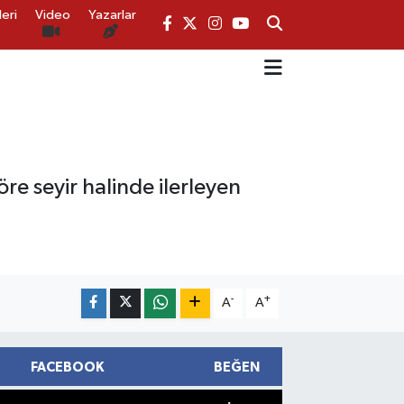
eri
Video
Yazarlar
re seyir halinde ilerleyen
-
+
A
A
FACEBOOK
BEĞEN