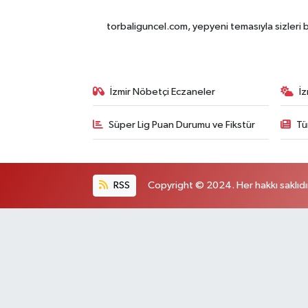
torbaliguncel.com, yepyeni temasıyla sizleri b
İzmir Nöbetçi Eczaneler
İ
Süper Lig Puan Durumu ve Fikstür
Tü
RSS
Copyright © 2024. Her hakkı saklıdı