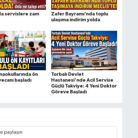
da servislere zam
Zafer Bayramı’nda toplu
ulaşıma indirim yolda
naokullarında ön
Torbalı Devlet
yecanı başladı
Hastanesi'nde Acil Servise
Güçlü Takviye: 4 Yeni Doktor
Göreve Başladı