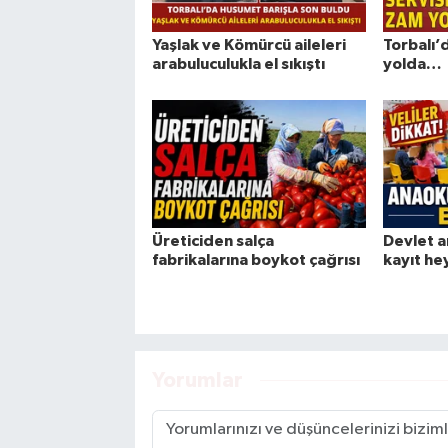
Yaşlak ve Kömürcü aileleri
Torbalı’
arabuluculukla el sıkıştı
yolda…
Üreticiden salça
Devlet a
fabrikalarına boykot çağrısı
kayıt he
Yorumlar