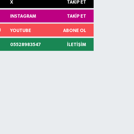
X
TAKIP ET
INSTAGRAM
TAKIP ET
YOUTUBE
ABONE OL
05528983547
İLETIŞIM