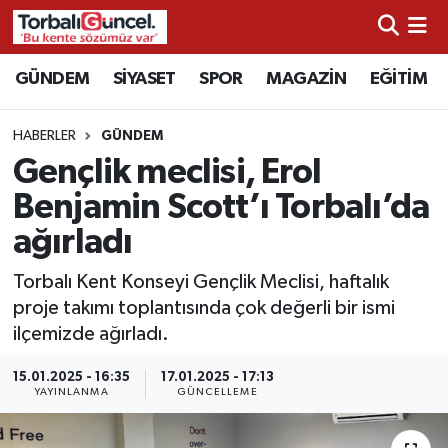
İzmir Nöbetçi Eczaneler
GÜNDEM
SİYASET
SPOR
MAGAZİN
EĞİTİM
İzmir Hava Durumu
HABERLER
GÜNDEM
Gençlik meclisi, Erol
İzmir Namaz Vakitleri
Benjamin Scott’ı Torbalı’da
İzmir Trafik Yoğunluk Haritası
ağırladı
Süper Lig Puan Durumu ve Fikstür
Torbalı Kent Konseyi Gençlik Meclisi, haftalık
proje takımı toplantısında çok değerli bir ismi
Tüm Manşetler
ilçemizde ağırladı.
15.01.2025 - 16:35
17.01.2025 - 17:13
Son Dakika Haberleri
YAYINLANMA
GÜNCELLEME
Haber Arşivi