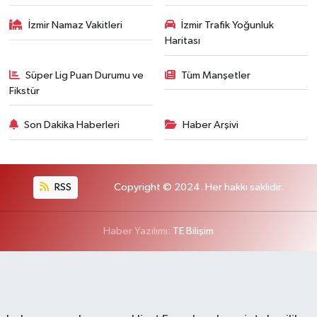
İzmir Namaz Vakitleri
İzmir Trafik Yoğunluk
Haritası
Süper Lig Puan Durumu ve
Tüm Manşetler
Fikstür
Son Dakika Haberleri
Haber Arşivi
RSS
Copyright © 2024. Her hakkı saklıdır.
Haber Yazılımı:
TE Bilişim