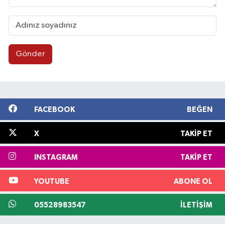
Gönder
FACEBOOK
BEĞEN
X
TAKIP ET
INSTAGRAM
TAKIP ET
YOUTUBE
ABONE OL
05528983547
İLETIŞIM