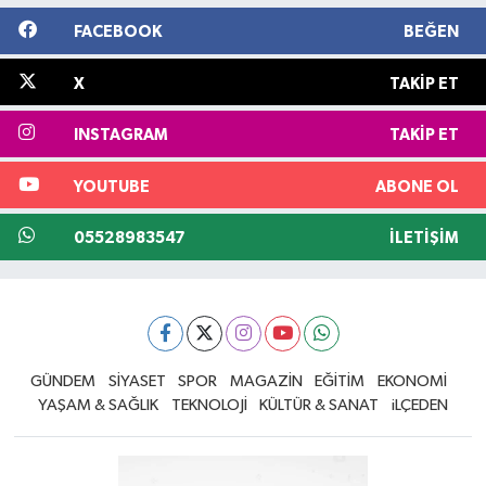
FACEBOOK
BEĞEN
X
TAKIP ET
INSTAGRAM
TAKIP ET
YOUTUBE
ABONE OL
05528983547
İLETIŞIM
GÜNDEM
SİYASET
SPOR
MAGAZİN
EĞİTİM
EKONOMİ
YAŞAM & SAĞLIK
TEKNOLOJİ
KÜLTÜR & SANAT
iLÇEDEN