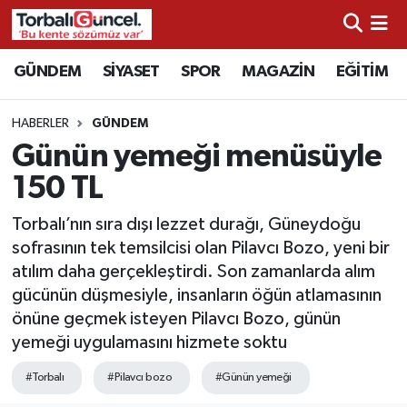
İzmir Nöbetçi Eczaneler
GÜNDEM
SİYASET
SPOR
MAGAZİN
EĞİTİM
İzmir Hava Durumu
HABERLER
GÜNDEM
Günün yemeği menüsüyle
İzmir Namaz Vakitleri
150 TL
İzmir Trafik Yoğunluk Haritası
Torbalı’nın sıra dışı lezzet durağı, Güneydoğu
sofrasının tek temsilcisi olan Pilavcı Bozo, yeni bir
Süper Lig Puan Durumu ve Fikstür
atılım daha gerçekleştirdi. Son zamanlarda alım
gücünün düşmesiyle, insanların öğün atlamasının
Tüm Manşetler
önüne geçmek isteyen Pilavcı Bozo, günün
yemeği uygulamasını hizmete soktu
Son Dakika Haberleri
#Torbalı
#Pilavcı bozo
#Günün yemeği
Haber Arşivi