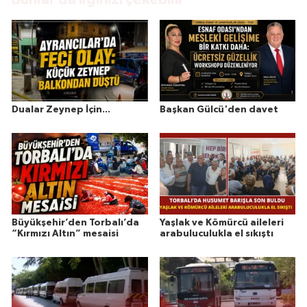
Dualar Zeynep İçin...
Başkan Gülcü'den davet
Büyükşehir’den Torbalı’da
Yaşlak ve Kömürcü aileleri
“Kırmızı Altın” mesaisi
arabuluculukla el sıkıştı