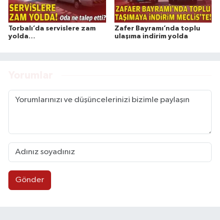
Torbalı’da servislere zam
Zafer Bayramı’nda toplu
yolda…
ulaşıma indirim yolda
Yorumlar
Gönder