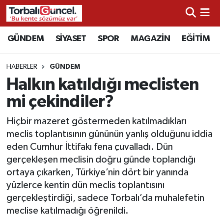
İzmir Nöbetçi Eczaneler
GÜNDEM
SİYASET
SPOR
MAGAZİN
EĞİTİM
İzmir Hava Durumu
HABERLER
GÜNDEM
Halkın katıldığı meclisten
İzmir Namaz Vakitleri
mi çekindiler?
İzmir Trafik Yoğunluk Haritası
Hiçbir mazeret göstermeden katılmadıkları
meclis toplantısının gününün yanlış olduğunu iddia
Süper Lig Puan Durumu ve Fikstür
eden Cumhur İttifakı fena çuvalladı. Dün
gerçekleşen meclisin doğru günde toplandığı
Tüm Manşetler
ortaya çıkarken, Türkiye’nin dört bir yanında
yüzlerce kentin dün meclis toplantısını
Son Dakika Haberleri
gerçekleştirdiği, sadece Torbalı’da muhalefetin
meclise katılmadığı öğrenildi.
Haber Arşivi