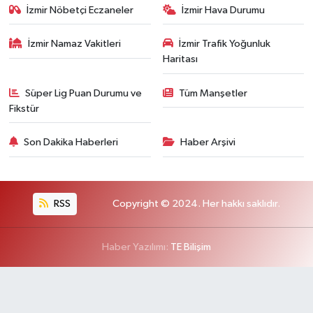
İzmir Nöbetçi Eczaneler
İzmir Hava Durumu
İzmir Namaz Vakitleri
İzmir Trafik Yoğunluk
Haritası
Süper Lig Puan Durumu ve
Tüm Manşetler
Fikstür
Son Dakika Haberleri
Haber Arşivi
RSS
Copyright © 2024. Her hakkı saklıdır.
Haber Yazılımı:
TE Bilişim