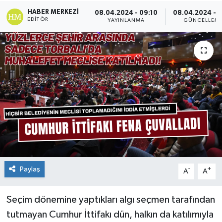
HABER MERKEZI
08.04.2024 - 09:10
08.04.2024 - 1
EDITÖR
YAYINLANMA
GÜNCELLEM
Paylaş
-
+
A
A
Seçim dönemine yaptıkları algı seçmen tarafından
tutmayan Cumhur İttifakı dün, halkın da katılımıyla