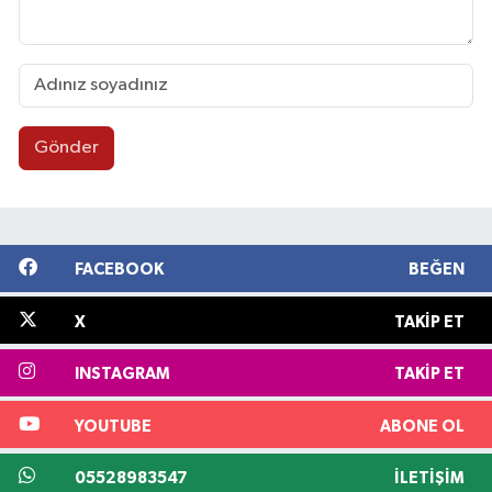
Gönder
FACEBOOK
BEĞEN
X
TAKIP ET
INSTAGRAM
TAKIP ET
YOUTUBE
ABONE OL
05528983547
İLETIŞIM