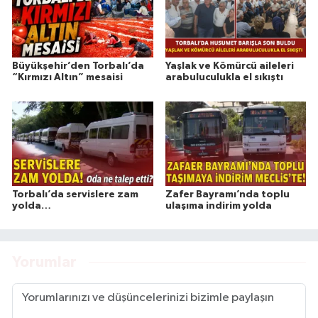
Büyükşehir’den Torbalı’da
Yaşlak ve Kömürcü aileleri
“Kırmızı Altın” mesaisi
arabuluculukla el sıkıştı
Torbalı’da servislere zam
Zafer Bayramı’nda toplu
yolda…
ulaşıma indirim yolda
Yorumlar