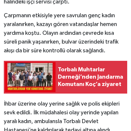
halindeki işçi servisi çarptı.
Çarpmanın etkisiyle yere savrulan genç kadın
yaralanırken, kazayı gören vatandaşlar hemen
yardıma koştu. Olayın ardından çevrede kısa
süreli panik yaşanırken, bulvar üzerindeki trafik
akışı da bir süre kontrollü olarak sağlandı.
Torbalı Muhtarlar
Derneği’nden Jandarma
Komutanı Koç’a ziyaret
İhbar üzerine olay yerine sağlık ve polis ekipleri
sevk edildi. İlk müdahalesi olay yerinde yapılan
yaralı kadın, ambulansla Torbalı Devlet
Hastanesi’ne kaldırılarak tedavi altına alındı.