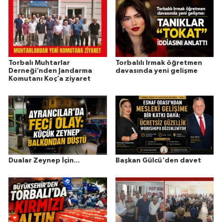
Torbalı Muhtarlar
Torbalılı Irmak öğretmen
Derneği’nden Jandarma
davasında yeni gelişme
Komutanı Koç’a ziyaret
Dualar Zeynep İçin...
Başkan Gülcü'den davet