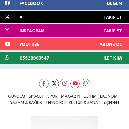
FACEBOOK
BEĞEN
X
TAKIP ET
INSTAGRAM
TAKIP ET
YOUTUBE
ABONE OL
05528983547
İLETIŞIM
GÜNDEM
SİYASET
SPOR
MAGAZİN
EĞİTİM
EKONOMİ
YAŞAM & SAĞLIK
TEKNOLOJİ
KÜLTÜR & SANAT
iLÇEDEN