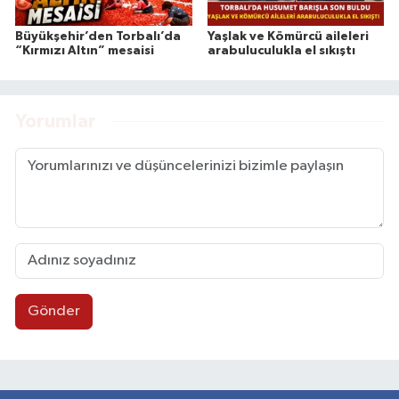
Büyükşehir’den Torbalı’da
Yaşlak ve Kömürcü aileleri
“Kırmızı Altın” mesaisi
arabuluculukla el sıkıştı
Yorumlar
Gönder