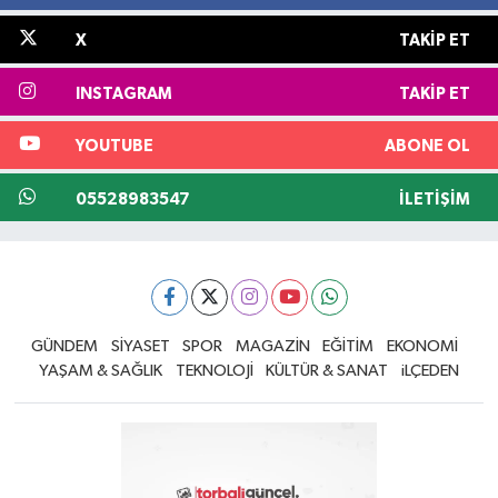
X
TAKIP ET
INSTAGRAM
TAKIP ET
YOUTUBE
ABONE OL
05528983547
İLETIŞIM
GÜNDEM
SİYASET
SPOR
MAGAZİN
EĞİTİM
EKONOMİ
YAŞAM & SAĞLIK
TEKNOLOJİ
KÜLTÜR & SANAT
iLÇEDEN