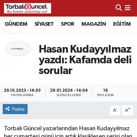
İzmir Nöbetçi Eczaneler
GÜNDEM
SİYASET
SPOR
MAGAZİN
EĞİTİM
İzmir Hava Durumu
Hasan Kudayyılmaz
İzmir Namaz Vakitleri
yazdı: Kafamda deli
sorular
İzmir Trafik Yoğunluk Haritası
Süper Lig Puan Durumu ve Fikstür
29.10.2023 - 14:03
29.01.2024 - 14:04
16
YAYINLANMA
GÜNCELLEME
PAYLAŞIM
Tüm Manşetler
Paylaş
-
+
A
A
Son Dakika Haberleri
Torbalı Güncel yazarlarından Hasan Kudayyılmaz
Haber Arşivi
her cumartesi günü için artık klasikleşen serisi olan