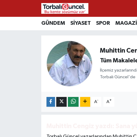
İzmir Nöbetçi Eczaneler
GÜNDEM
SİYASET
SPOR
MAGAZ
İzmir Hava Durumu
Muhittin Ce
İzmir Namaz Vakitleri
Tüm Makalele
İzmir Trafik Yoğunluk Haritası
İlçemiz yazarlarınd
Torbalı Güncel'de
Süper Lig Puan Durumu ve Fikstür
Tüm Manşetler
-
+
A
A
Son Dakika Haberleri
Muhittin Cengiz yazdı: Sana 
Haber Arşivi
Torbalı Güncel yazarlarından Muhittin Cen