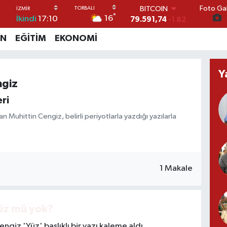
Foto Gal
BITCOIN
°
16
İkindi
17:10
79.591,74
-1.82
DOLAR
İN
EĞİTİM
EKONOMİ
45,43620
0.02
EURO
53,38690
0.19
Y
STERLİN
ngiz
61,60380
0.18
G.ALTIN
ri
6862,09000
0.19
BİST100
an Muhittin Cengiz, belirli periyotlarla yazdığı yazılarla
14.598,00
0
1 Makale
yüz mü yok?
giz 'Yüz' başlıklı bir yazı kaleme aldı