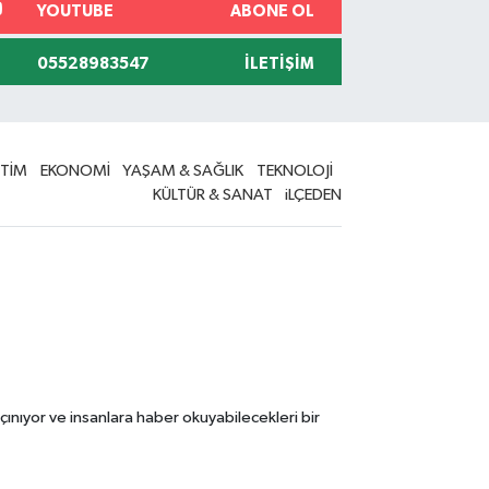
YOUTUBE
ABONE OL
05528983547
İLETIŞIM
İTİM
EKONOMİ
YAŞAM & SAĞLIK
TEKNOLOJİ
KÜLTÜR & SANAT
iLÇEDEN
çınıyor ve insanlara haber okuyabilecekleri bir