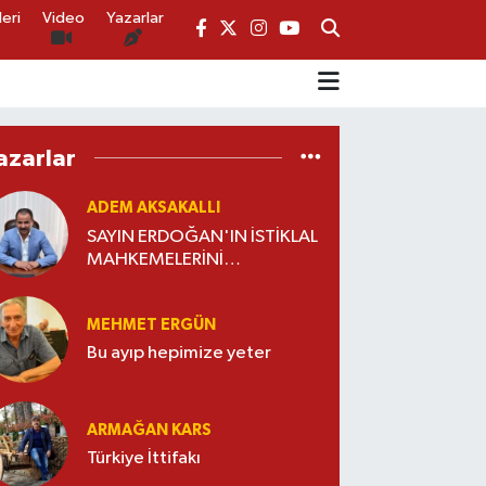
eri
Video
Yazarlar
azarlar
ADEM AKSAKALLI
SAYIN ERDOĞAN'IN İSTİKLAL
MAHKEMELERİNİ
KAPATMASI LAZIM
MEHMET ERGÜN
Bu ayıp hepimize yeter
ARMAĞAN KARS
Türkiye İttifakı