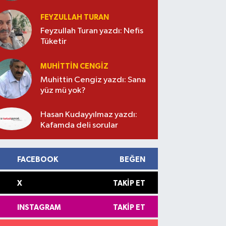
FEYZULLAH TURAN
Feyzullah Turan yazdı: Nefis
Tüketir
MUHITTIN CENGIZ
Muhittin Cengiz yazdı: Sana
yüz mü yok?
Hasan Kudayyılmaz yazdı:
Kafamda deli sorular
FACEBOOK
BEĞEN
X
TAKIP ET
INSTAGRAM
TAKIP ET