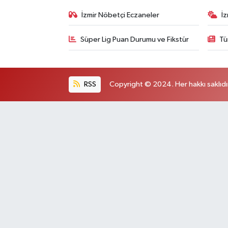
İzmir Nöbetçi Eczaneler
İ
Süper Lig Puan Durumu ve Fikstür
Tü
RSS
Copyright © 2024. Her hakkı saklıdı