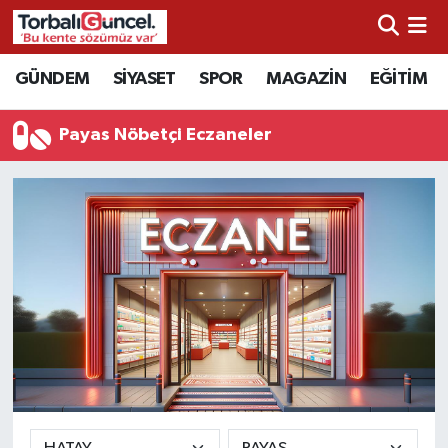
İzmir Nöbetçi Eczaneler
GÜNDEM
SİYASET
SPOR
MAGAZİN
EĞİTİM
İzmir Hava Durumu
Payas Nöbetçi Eczaneler
İzmir Namaz Vakitleri
İzmir Trafik Yoğunluk Haritası
Süper Lig Puan Durumu ve Fikstür
Tüm Manşetler
Son Dakika Haberleri
Haber Arşivi