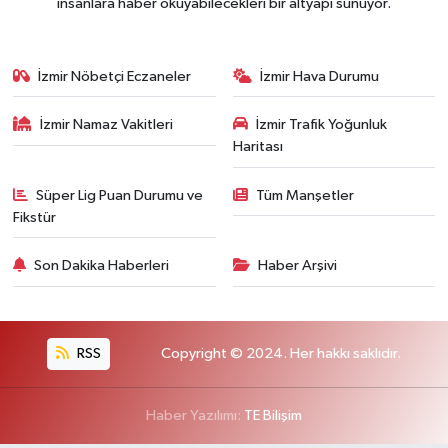
insanlara haber okuyabilecekleri bir altyapı sunuyor.
İzmir Nöbetçi Eczaneler
İzmir Hava Durumu
İzmir Namaz Vakitleri
İzmir Trafik Yoğunluk
Haritası
Süper Lig Puan Durumu ve
Tüm Manşetler
Fikstür
Son Dakika Haberleri
Haber Arşivi
RSS
Copyright © 2024. Her hakkı saklıdır.
Haber Yazılımı:
TE Bilişim