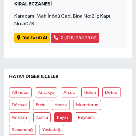
KIRAL ECZANESİ
Karacami Mah.İnönü Cad. Bina No:2 İç Kapı
No:50/B
Yol Tarifi Al
0 (326) 755 79 07
HATAY DIĞER İLÇELER
Altınözü
Antakya
Arsuz
Belen
Defne
Dörtyol
Erzin
Hassa
İskenderun
Kırıkhan
Kumlu
Payas
Reyhanlı
Samandağ
Yayladağı