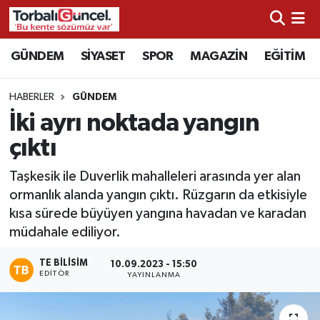
İzmir Nöbetçi Eczaneler
GÜNDEM
SİYASET
SPOR
MAGAZİN
EĞİTİM
İzmir Hava Durumu
HABERLER
GÜNDEM
İki ayrı noktada yangın
İzmir Namaz Vakitleri
çıktı
İzmir Trafik Yoğunluk Haritası
Taşkesik ile Duverlik mahalleleri arasında yer alan
ormanlık alanda yangın çıktı. Rüzgarın da etkisiyle
Süper Lig Puan Durumu ve Fikstür
kısa sürede büyüyen yangına havadan ve karadan
müdahale ediliyor.
Tüm Manşetler
TE BILISIM
10.09.2023 - 15:50
Son Dakika Haberleri
EDITÖR
YAYINLANMA
Haber Arşivi