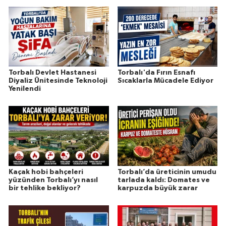
Torbalı Devlet Hastanesi
Torbalı'da Fırın Esnafı
Diyaliz Ünitesinde Teknoloji
Sıcaklarla Mücadele Ediyor
Yenilendi
Kaçak hobi bahçeleri
Torbalı’da üreticinin umudu
yüzünden Torbalı’yı nasıl
tarlada kaldı: Domates ve
bir tehlike bekliyor?
karpuzda büyük zarar