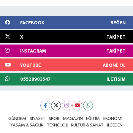
FACEBOOK
BEĞEN
X
TAKIP ET
INSTAGRAM
TAKIP ET
YOUTUBE
ABONE OL
05528983547
İLETIŞIM
GÜNDEM
SİYASET
SPOR
MAGAZİN
EĞİTİM
EKONOMİ
YAŞAM & SAĞLIK
TEKNOLOJİ
KÜLTÜR & SANAT
iLÇEDEN