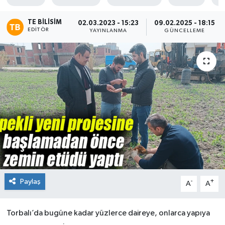
TE BILISIM
02.03.2023 - 15:23
09.02.2025 - 18:15
EDITÖR
YAYINLANMA
GÜNCELLEME
Paylaş
-
+
A
A
Torbalı’da bugüne kadar yüzlerce daireye, onlarca yapıya