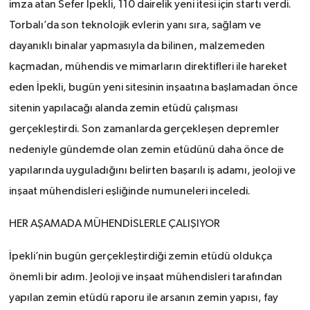
imza atan Sefer İpekli, 110 dairelik yeni itesi için startı verdi.
Torbalı’da son teknolojik evlerin yanı sıra, sağlam ve
dayanıklı binalar yapmasıyla da bilinen, malzemeden
kaçmadan, mühendis ve mimarların direktifleri ile hareket
eden İpekli, bugün yeni sitesinin inşaatına başlamadan önce
sitenin yapılacağı alanda zemin etüdü çalışması
gerçekleştirdi. Son zamanlarda gerçekleşen depremler
nedeniyle gündemde olan zemin etüdünü daha önce de
yapılarında uyguladığını belirten başarılı iş adamı, jeoloji ve
inşaat mühendisleri eşliğinde numuneleri inceledi.
HER AŞAMADA MÜHENDİSLERLE ÇALIŞIYOR
İpekli’nin bugün gerçekleştirdiği zemin etüdü oldukça
önemli bir adım. Jeoloji ve inşaat mühendisleri tarafından
yapılan zemin etüdü raporu ile arsanın zemin yapısı, fay