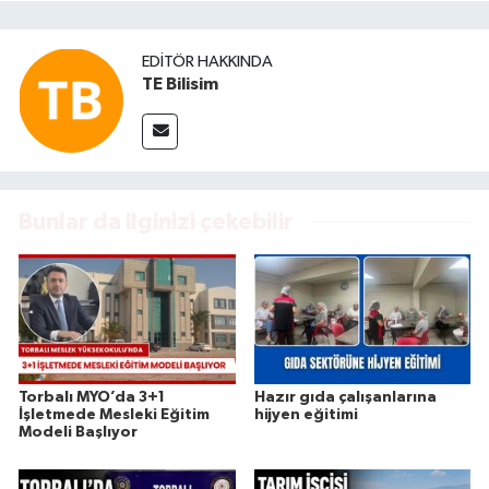
EDITÖR HAKKINDA
TE Bilisim
Bunlar da ilginizi çekebilir
Torbalı MYO’da 3+1
Hazır gıda çalışanlarına
İşletmede Mesleki Eğitim
hijyen eğitimi
Modeli Başlıyor