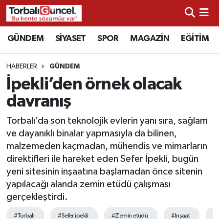
İzmir Nöbetçi Eczaneler
GÜNDEM
SİYASET
SPOR
MAGAZİN
EĞİTİM
İzmir Hava Durumu
HABERLER
GÜNDEM
İpekli’den örnek olacak
İzmir Namaz Vakitleri
davranış
İzmir Trafik Yoğunluk Haritası
Torbalı’da son teknolojik evlerin yanı sıra, sağlam
ve dayanıklı binalar yapmasıyla da bilinen,
Süper Lig Puan Durumu ve Fikstür
malzemeden kaçmadan, mühendis ve mimarların
direktifleri ile hareket eden Sefer İpekli, bugün
Tüm Manşetler
yeni sitesinin inşaatına başlamadan önce sitenin
yapılacağı alanda zemin etüdü çalışması
Son Dakika Haberleri
gerçekleştirdi.
Haber Arşivi
#Torbalı
#Sefer ipekli
#Zemin etüdü
#Inşaat
#