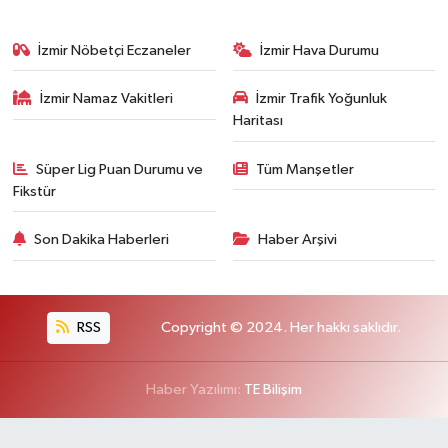
İzmir Nöbetçi Eczaneler
İzmir Hava Durumu
İzmir Namaz Vakitleri
İzmir Trafik Yoğunluk
Haritası
Süper Lig Puan Durumu ve
Tüm Manşetler
Fikstür
Son Dakika Haberleri
Haber Arşivi
RSS
Copyright © 2024. Her hakkı saklıdır.
Haber Yazılımı:
TE Bilişim