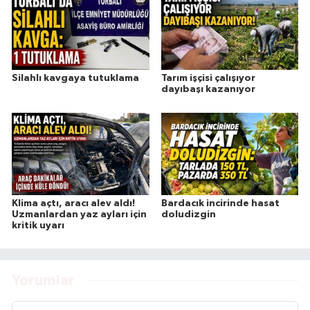
Silahlı kavgaya tutuklama
Tarım işçisi çalışıyor
dayıbaşı kazanıyor
Klima açtı, aracı alev aldı!
Bardacık incirinde hasat
Uzmanlardan yaz ayları için
doludizgin
kritik uyarı
Yorumlar