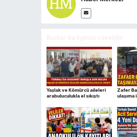
Bunlar da ilginizi çekebilir
Yaşlak ve Kömürcü aileleri
Zafer Ba
arabuluculukla el sıkıştı
ulaşıma 