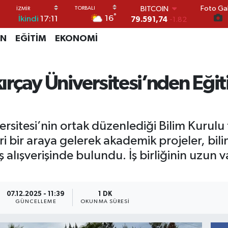
Foto Gal
DOLAR
°
16
İkindi
17:11
45,43620
0.02
EURO
İN
EĞİTİM
EKONOMİ
53,38690
0.19
STERLİN
61,60380
0.18
G.ALTIN
kırçay Üniversitesi’nden Eğit
6862,09000
0.19
BİST100
14.598,00
0
BITCOIN
iversitesi’nin ortak düzenlediği Bilim Kurul
79.591,74
-1.82
i bir araya gelerek akademik projeler, bili
ş alışverişinde bulundu. İş birliğinin uzun
07.12.2025 - 11:39
1 DK
GÜNCELLEME
OKUNMA SÜRESI