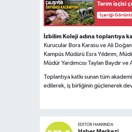
Tarım işçisi 
İçeriği Görünt
İzbilim Koleji adına toplantıya ka
Kurucular Bora Karasu ve Ali Doğan
Kampüs Müdürü Esra Yıldırım, Müdü
Müdür Yardımcısı Taylan Baydır ve A
Toplantıya katkı sunan tüm akademi
edilerek, iş birliğinin güçlenerek d
EDITÖR HAKKINDA
Haber Merkezi