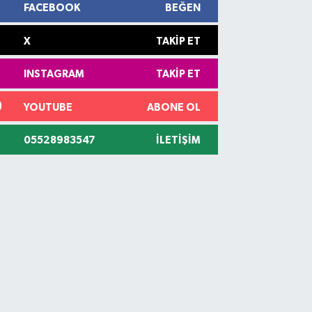
FACEBOOK
BEĞEN
X
TAKIP ET
INSTAGRAM
TAKIP ET
YOUTUBE
ABONE OL
05528983547
İLETIŞIM