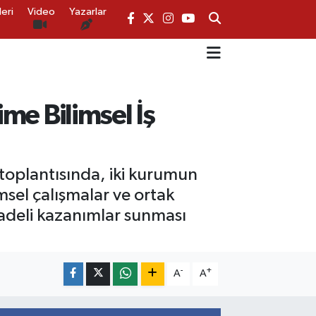
eri
Video
Yazarlar
ime Bilimsel İş
u toplantısında, iki kurumun
msel çalışmalar ve ortak
 vadeli kazanımlar sunması
-
+
A
A