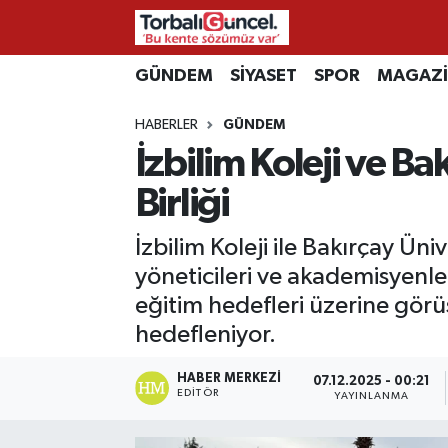
İzmir Nöbetçi Eczaneler
GÜNDEM
SİYASET
SPOR
MAGAZ
HABERLER
GÜNDEM
İzmir Hava Durumu
İzbilim Koleji ve Ba
İzmir Namaz Vakitleri
Birliği
İzmir Trafik Yoğunluk Haritası
İzbilim Koleji ile Bakırçay Ün
yöneticileri ve akademisyenler
Süper Lig Puan Durumu ve Fikstür
eğitim hedefleri üzerine görü
hedefleniyor.
Tüm Manşetler
HABER MERKEZI
Son Dakika Haberleri
07.12.2025 - 00:21
EDITÖR
YAYINLANMA
Haber Arşivi