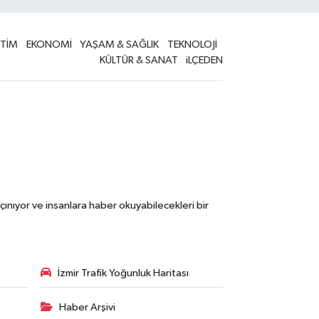
İTİM
EKONOMİ
YAŞAM & SAĞLIK
TEKNOLOJİ
KÜLTÜR & SANAT
iLÇEDEN
çınıyor ve insanlara haber okuyabilecekleri bir
İzmir Trafik Yoğunluk Haritası
Haber Arşivi