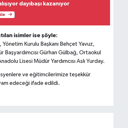
çalışıyor dayıbaşı kazanıyor
üle
tılan isimler ise şöyle:
, Yönetim Kurulu Başkanı Behçet Yavuz,
r Başyardımcısı Gürhan Gülbağ, Ortaokul
nadolu Lisesi Müdür Yardımcısı Aslı Yurday.
syenlere ve eğitimcilerimize teşekkür
evam edeceği ifade edildi.