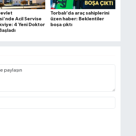
Devlet
Torbalı’da araç sahiplerini
i'nde Acil Servise
üzen haber: Beklentiler
kviye: 4 Yeni Doktor
boşa çıktı
Başladı