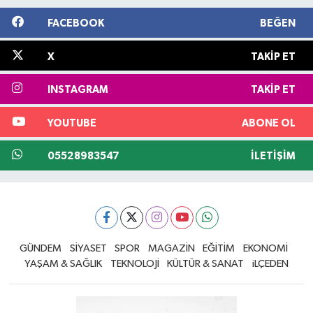
FACEBOOK
BEĞEN
X
TAKIP ET
INSTAGRAM
TAKIP ET
YOUTUBE
ABONE OL
05528983547
İLETIŞIM
GÜNDEM
SİYASET
SPOR
MAGAZİN
EĞİTİM
EKONOMİ
YAŞAM & SAĞLIK
TEKNOLOJİ
KÜLTÜR & SANAT
iLÇEDEN