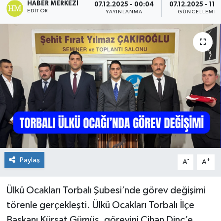
HABER MERKEZI
07.12.2025 - 00:04
07.12.2025 - 11:
EDITÖR
YAYINLANMA
GÜNCELLEME
Paylaş
-
+
A
A
Ülkü Ocakları Torbalı Şubesi’nde görev değişimi
törenle gerçekleşti. Ülkü Ocakları Torbalı İlçe
Başkanı Kürşat Gümüş, görevini Cihan Dinç’e