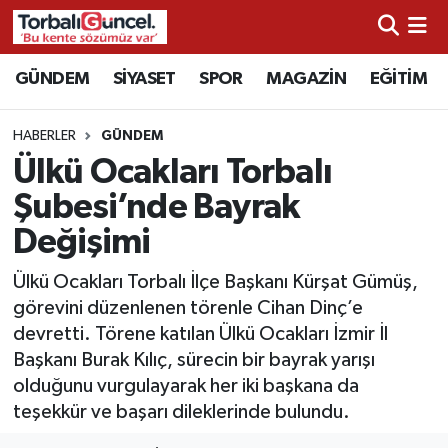
İzmir Nöbetçi Eczaneler
GÜNDEM
SİYASET
SPOR
MAGAZİN
EĞİTİM
İzmir Hava Durumu
HABERLER
GÜNDEM
Ülkü Ocakları Torbalı
İzmir Namaz Vakitleri
Şubesi’nde Bayrak
İzmir Trafik Yoğunluk Haritası
Değişimi
Süper Lig Puan Durumu ve Fikstür
Ülkü Ocakları Torbalı İlçe Başkanı Kürşat Gümüş,
görevini düzenlenen törenle Cihan Dinç’e
Tüm Manşetler
devretti. Törene katılan Ülkü Ocakları İzmir İl
Başkanı Burak Kılıç, sürecin bir bayrak yarışı
Son Dakika Haberleri
olduğunu vurgulayarak her iki başkana da
teşekkür ve başarı dileklerinde bulundu.
Haber Arşivi