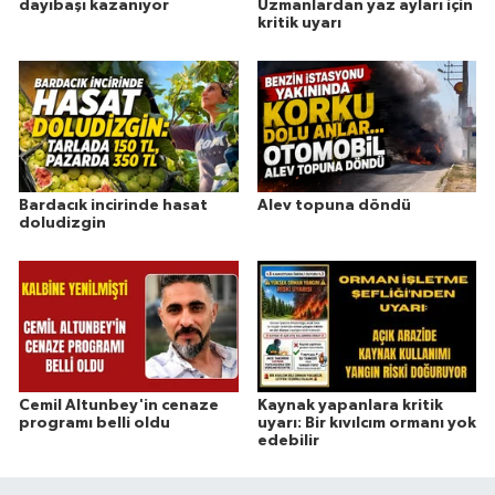
dayıbaşı kazanıyor
Uzmanlardan yaz ayları için
kritik uyarı
Bardacık incirinde hasat
Alev topuna döndü
doludizgin
Cemil Altunbey'in cenaze
Kaynak yapanlara kritik
programı belli oldu
uyarı: Bir kıvılcım ormanı yok
edebilir