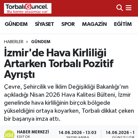
İzmir Nöbetçi Eczaneler
GÜNDEM
SİYASET
SPOR
MAGAZİN
EĞİTİM
İzmir Hava Durumu
HABERLER
GÜNDEM
İzmir'de Hava Kirliliği
İzmir Namaz Vakitleri
Artarken Torbalı Pozitif
İzmir Trafik Yoğunluk Haritası
Ayrıştı
Süper Lig Puan Durumu ve Fikstür
Çevre, Şehircilik ve İklim Değişikliği Bakanlığı'nın
açıkladığı Nisan 2026 Hava Kalitesi Bülteni, İzmir
Tüm Manşetler
genelinde hava kirliliğinin birçok bölgede
yükseldiğini ortaya koyarken, Torbalı dikkat çeken
Son Dakika Haberleri
bir başarıya imza attı.
HABER MERKEZI
Haber Arşivi
14.06.2026 - 13:03
14.06.2026 - 16
EDITÖR
YAYINLANMA
GÜNCELLEME