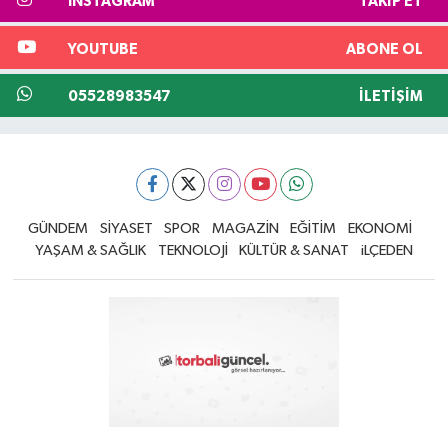
INSTAGRAM
TAKIP ET
YOUTUBE
ABONE OL
05528983547
İLETIŞIM
GÜNDEM
SİYASET
SPOR
MAGAZİN
EĞİTİM
EKONOMİ
YAŞAM & SAĞLIK
TEKNOLOJİ
KÜLTÜR & SANAT
iLÇEDEN