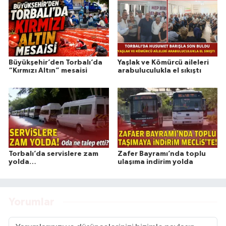
Büyükşehir’den Torbalı’da
Yaşlak ve Kömürcü aileleri
“Kırmızı Altın” mesaisi
arabuluculukla el sıkıştı
Torbalı’da servislere zam
Zafer Bayramı’nda toplu
yolda…
ulaşıma indirim yolda
Yorumlar