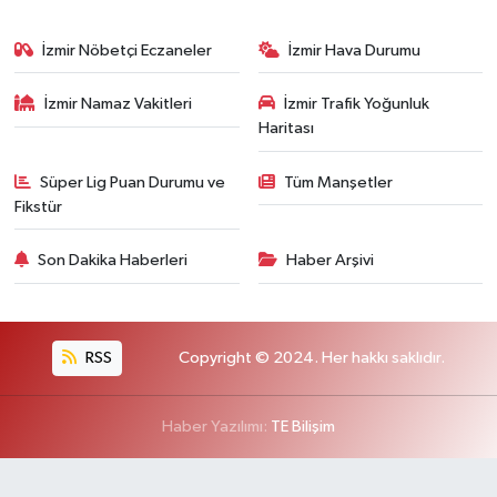
İzmir Nöbetçi Eczaneler
İzmir Hava Durumu
İzmir Namaz Vakitleri
İzmir Trafik Yoğunluk
Haritası
Süper Lig Puan Durumu ve
Tüm Manşetler
Fikstür
Son Dakika Haberleri
Haber Arşivi
RSS
Copyright © 2024. Her hakkı saklıdır.
Haber Yazılımı:
TE Bilişim