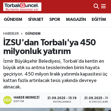
İzmir Nöbetçi Eczaneler
GÜNDEM
SİYASET
SPOR
MAGAZİN
EĞİTİM
İzmir Hava Durumu
HABERLER
GÜNDEM
İZSU'dan Torbalı'ya 450
İzmir Namaz Vakitleri
milyonluk yatırım
İzmir Trafik Yoğunluk Haritası
İzmir Büyükşehir Belediyesi, Torbalı’da kentin en
büyük atık su arıtma tesislerinden birini hayata
Süper Lig Puan Durumu ve Fikstür
geçiriyor. 450 milyon liralık yatırımla kapasitesi üç
kattan fazla artırılacak tesis yakında devreye
Tüm Manşetler
alınacak.
Son Dakika Haberleri
HABER MERKEZI
21.09.2025 - 15:19
21.09.2025 - 19:
EDITÖR
YAYINLANMA
GÜNCELLEME
Haber Arşivi