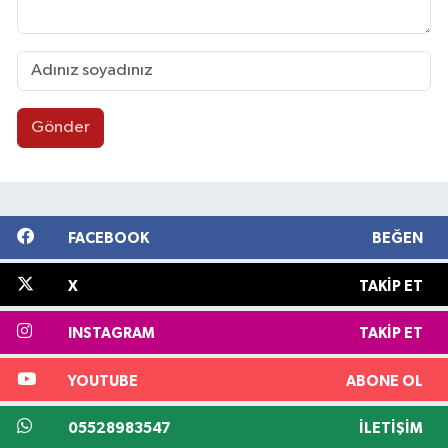
Gönder
FACEBOOK
BEĞEN
X
TAKIP ET
INSTAGRAM
TAKIP ET
YOUTUBE
ABONE OL
05528983547
İLETIŞIM