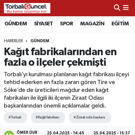
İzmir Nöbetçi Eczaneler
GÜNDEM
SİYASET
SPOR
MAGAZİN
EĞİTİM
İzmir Hava Durumu
HABERLER
GÜNDEM
Kağıt fabrikalarından en
İzmir Namaz Vakitleri
fazla o ilçeler çekmişti
İzmir Trafik Yoğunluk Haritası
Torbalı’yı kurulması planlanan kağıt fabrikası ilçeyi
tehtid ederken en fazla zararı gören Tire ve
Süper Lig Puan Durumu ve Fikstür
Söke’de de üreticileri mağdur eden kağıt
fabrikaları ile ilgili iki ilçenin Ziraat Odası
Tüm Manşetler
başkanlarından önemli açıklamalar geldi.
Son Dakika Haberleri
#Torbalı
#Kağıt fabrikası
#Ziraat oda başkanı
Haber Arşivi
ÖMER DUR
25.04.2025 - 14:45
25.04.2025 - 15:37