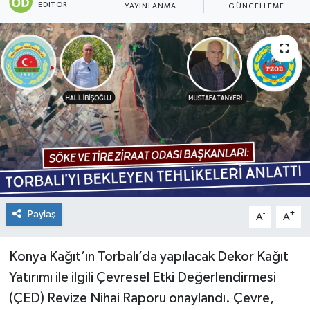
EDITÖR
YAYINLANMA
GÜNCELLEME
Paylaş
-
+
A
A
Konya Kağıt’ın Torbalı’da yapılacak Dekor Kağıt
Yatırımı ile ilgili Çevresel Etki Değerlendirmesi
(ÇED) Revize Nihai Raporu onaylandı. Çevre,