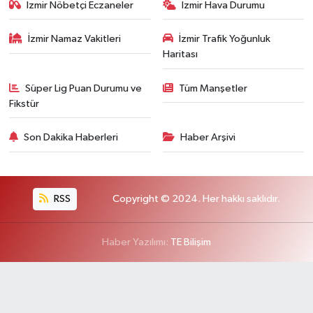
İzmir Nöbetçi Eczaneler
İzmir Hava Durumu
İzmir Namaz Vakitleri
İzmir Trafik Yoğunluk
Haritası
Süper Lig Puan Durumu ve
Tüm Manşetler
Fikstür
Son Dakika Haberleri
Haber Arşivi
RSS
Copyright © 2024. Her hakkı saklıdır.
Haber Yazılımı:
TE Bilişim