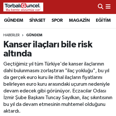
İzmir Nöbetçi Eczaneler
GÜNDEM
SİYASET
SPOR
MAGAZİN
EĞİTİM
İzmir Hava Durumu
HABERLER
GÜNDEM
Kanser ilaçları bile risk
İzmir Namaz Vakitleri
altında
İzmir Trafik Yoğunluk Haritası
Geçtiğimiz yıl tüm Türkiye'de kanser ilaçlarının
dahi bulunmasını zorlaştıran "ilaç yokluğu", bu yıl
Süper Lig Puan Durumu ve Fikstür
da gerçek euro kuru ile ithal ilaçların fiyatlarını
belirleyen euro kuru arasındaki uçurum nedeniyle
Tüm Manşetler
devam edecek gibi görünüyor. Eczacılar Odası
İzmir Şube Başkanı Tuncay Sayılkan, ilaç sıkıntısının
Son Dakika Haberleri
bu yıl da devam etmesinin muhtemel olduğunu
aktardı.
Haber Arşivi