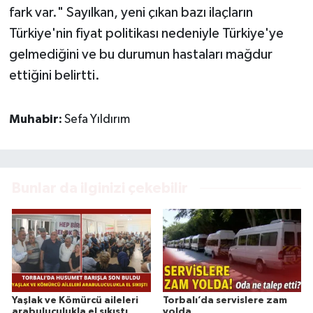
fark var." Sayılkan, yeni çıkan bazı ilaçların
Türkiye'nin fiyat politikası nedeniyle Türkiye'ye
gelmediğini ve bu durumun hastaları mağdur
ettiğini belirtti.
Muhabir:
Sefa Yıldırım
Bunlar da ilginizi çekebilir
Yaşlak ve Kömürcü aileleri
Torbalı’da servislere zam
arabuluculukla el sıkıştı
yolda…