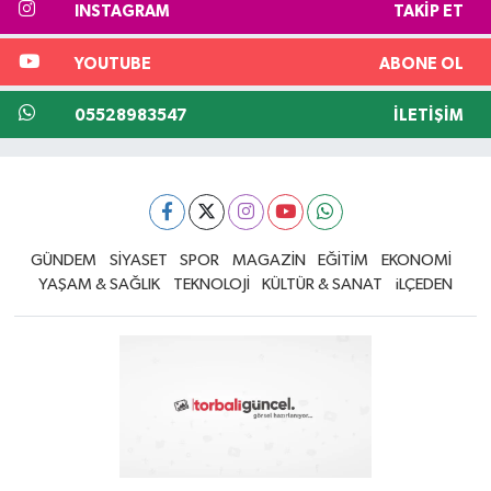
INSTAGRAM
TAKIP ET
YOUTUBE
ABONE OL
05528983547
İLETIŞIM
GÜNDEM
SİYASET
SPOR
MAGAZİN
EĞİTİM
EKONOMİ
YAŞAM & SAĞLIK
TEKNOLOJİ
KÜLTÜR & SANAT
iLÇEDEN