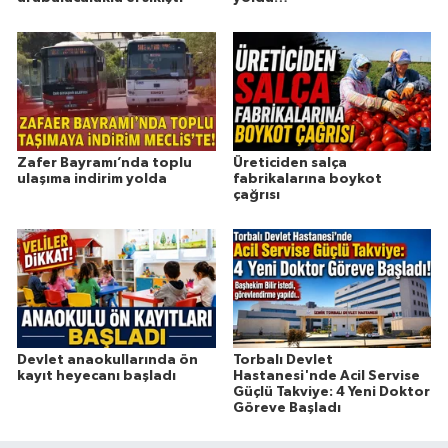
Zafer Bayramı’nda toplu
Üreticiden salça
ulaşıma indirim yolda
fabrikalarına boykot
çağrısı
Devlet anaokullarında ön
Torbalı Devlet
kayıt heyecanı başladı
Hastanesi'nde Acil Servise
Güçlü Takviye: 4 Yeni Doktor
Göreve Başladı