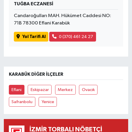
TUĞBA ECZANESİ
Candaroğulları MAH. Hükümet Caddesi NO:
71B 78300 Eflani Karabük
Yol Tarifi Al
0 (370) 461 24 27
KARABÜK DIĞER İLÇELER
Eflani
Eskipazar
Merkez
Ovacık
Safranbolu
Yenice
İZMIR TORBALI NÖBETÇI