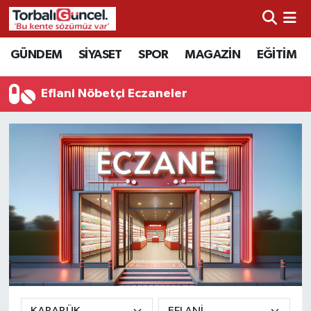
İzmir Nöbetçi Eczaneler
GÜNDEM
SİYASET
SPOR
MAGAZİN
EĞİTİM
İzmir Hava Durumu
Eflani Nöbetçi Eczaneler
İzmir Namaz Vakitleri
İzmir Trafik Yoğunluk Haritası
Süper Lig Puan Durumu ve Fikstür
Tüm Manşetler
Son Dakika Haberleri
Haber Arşivi