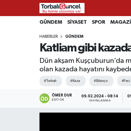
İzmir Nöbetçi Eczaneler
GÜNDEM
SİYASET
SPOR
MAGAZ
HABERLER
GÜNDEM
İzmir Hava Durumu
Katliam gibi kazada 
İzmir Namaz Vakitleri
Dün akşam Kuşçuburun’da mey
İzmir Trafik Yoğunluk Haritası
olan kazada hayatını kaybeden
#Torbalı
#Kaza
#Bilanço
#Feci
Süper Lig Puan Durumu ve Fikstür
ÖMER DUR
Tüm Manşetler
09.02.2024 - 08:14
0
EDITÖR
YAYINLANMA
Son Dakika Haberleri
Haber Arşivi