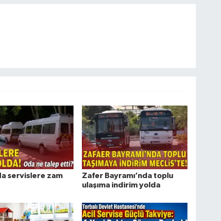
da servislere zam
Zafer Bayramı’nda toplu
ulaşıma indirim yolda