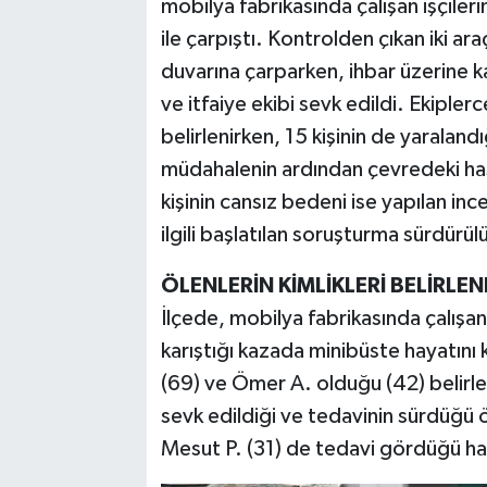
mobilya fabrikasında çalışan işçileri
ile çarpıştı. Kontrolden çıkan iki ar
duvarına çarparken, ihbar üzerine k
ve itfaiye ekibi sevk edildi. Ekiplerc
belirlenirken, 15 kişinin de yaralandığ
müdahalenin ardından çevredeki hast
kişinin cansız bedeni ise yapılan i
ilgili başlatılan soruşturma sürdürül
ÖLENLERİN KİMLİKLERİ BELİRLEN
İlçede, mobilya fabrikasında çalışan 
karıştığı kazada minibüste hayatını 
(69) ve Ömer A. olduğu (42) belirlen
sevk edildiği ve tedavinin sürdüğü 
Mesut P. (31) de tedavi gördüğü ha