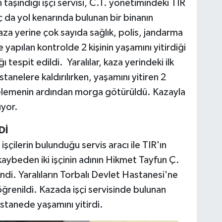
n taşındığı işçi servisi, C.T. yönetimindeki TIR
aç da yol kenarında bulunan bir binanın
aza yerine çok sayıda sağlık, polis, jandarma
e yapılan kontrolde 2 kişinin yaşamını yitirdiği
ı tespit edildi. Yaralılar, kaza yerindeki ilk
anelere kaldırılırken, yaşamını yitiren 2
ncelemenin ardından morga götürüldü. Kazayla
üyor.
Dİ
işçilerin bulunduğu servis aracı ile TIR'ın
kaybeden iki işçinin adının Hikmet Tayfun Ç.
di. Yaralıların Torbalı Devlet Hastanesi'ne
öğrenildi. Kazada işçi servisinde bulunan
stanede yaşamını yitirdi.