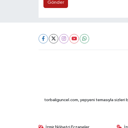
Gönder
torbaliguncel.com, yepyeni temasıyla sizleri b
İzmir Nöbetçi Eczaneler
İ