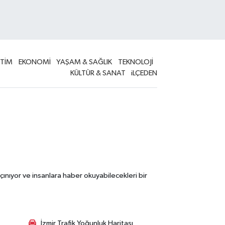
İTİM
EKONOMİ
YAŞAM & SAĞLIK
TEKNOLOJİ
KÜLTÜR & SANAT
iLÇEDEN
çınıyor ve insanlara haber okuyabilecekleri bir
İzmir Trafik Yoğunluk Haritası