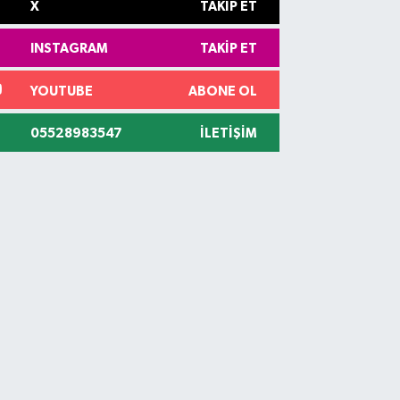
X
TAKIP ET
INSTAGRAM
TAKIP ET
YOUTUBE
ABONE OL
05528983547
İLETIŞIM