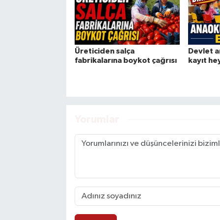
Üreticiden salça
Devlet a
fabrikalarına boykot çağrısı
kayıt he
Yorumlar