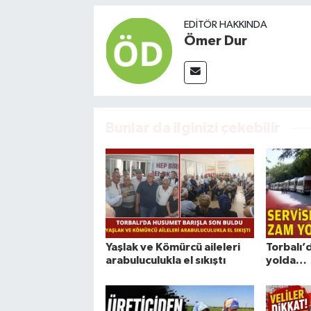
EDITÖR HAKKINDA
Ömer Dur
Bunlar da ilginizi çekebilir
Yaşlak ve Kömürcü aileleri
Torbalı’
arabuluculukla el sıkıştı
yolda…