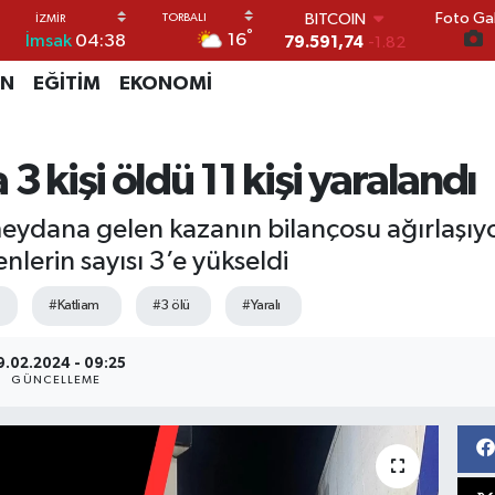
Foto Gal
DOLAR
°
16
İmsak
04:38
45,43620
0.02
EURO
İN
EĞİTİM
EKONOMİ
53,38690
0.19
STERLİN
61,60380
0.18
G.ALTIN
3 kişi öldü 11 kişi yaralandı
6862,09000
0.19
BİST100
dana gelen kazanın bilançosu ağırlaşıyor
14.598,00
0
BITCOIN
lerin sayısı 3’e yükseldi
79.591,74
-1.82
#Katliam
#3 ölü
#Yaralı
9.02.2024 - 09:25
GÜNCELLEME