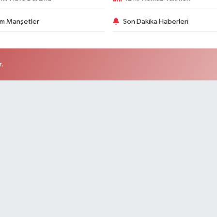
m Manşetler
Son Dakika Haberleri
r.