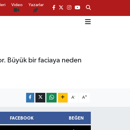
eri
Video
Yazarlar
. Büyük bir faciaya neden
-
+
A
A
FACEBOOK
BEĞEN