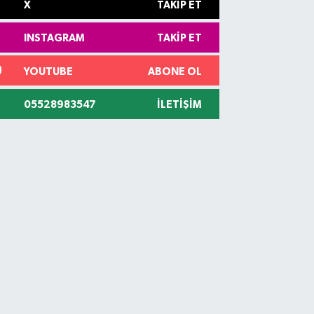
X
TAKIP ET
INSTAGRAM
TAKIP ET
YOUTUBE
ABONE OL
05528983547
İLETIŞIM