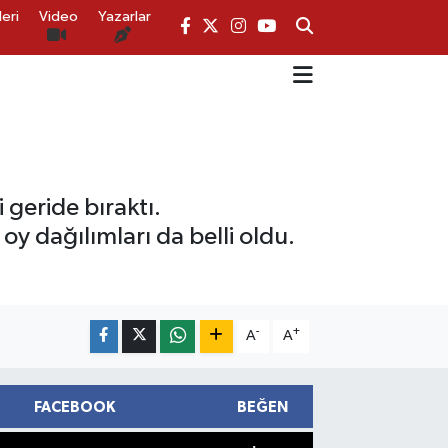
eri
Video
Yazarlar
geride bıraktı.
oy dağılımları da belli oldu.
-
+
A
A
FACEBOOK
BEĞEN