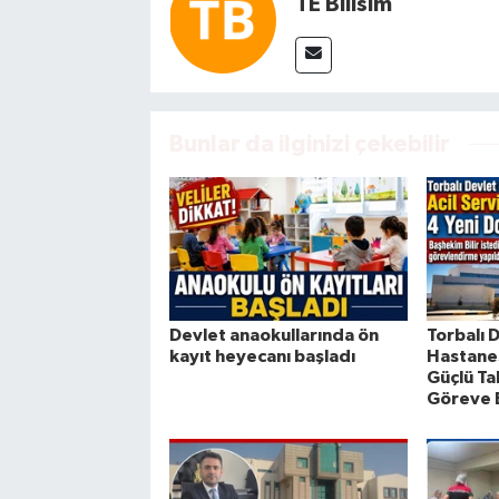
TE Bilisim
Bunlar da ilginizi çekebilir
Devlet anaokullarında ön
Torbalı 
kayıt heyecanı başladı
Hastanes
Güçlü Ta
Göreve 