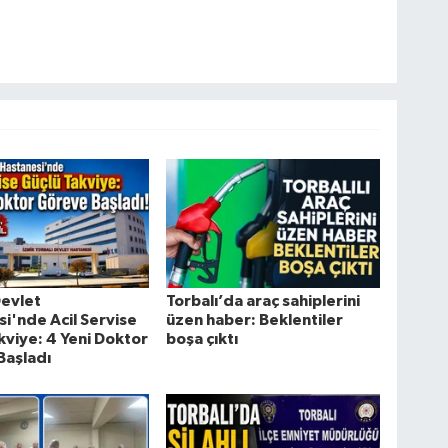
Devlet
Torbalı’da araç sahiplerini
i'nde Acil Servise
üzen haber: Beklentiler
kviye: 4 Yeni Doktor
boşa çıktı
Başladı