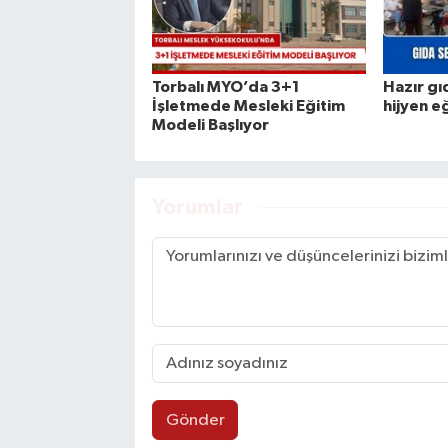
Torbalı MYO’da 3+1
Hazır gı
İşletmede Mesleki Eğitim
hijyen e
Modeli Başlıyor
Yorumlar
Gönder