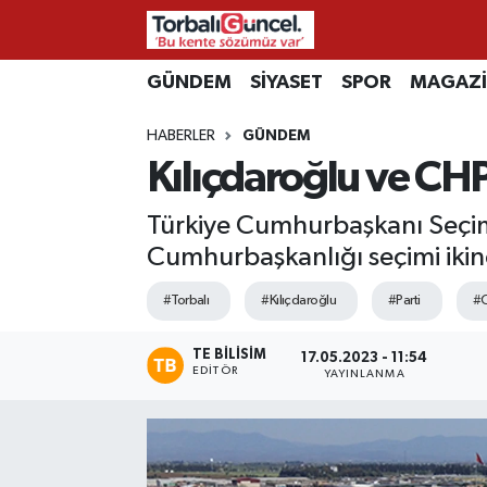
İzmir Nöbetçi Eczaneler
GÜNDEM
SİYASET
SPOR
MAGAZ
HABERLER
GÜNDEM
İzmir Hava Durumu
Kılıçdaroğlu ve CHP
İzmir Namaz Vakitleri
Türkiye Cumhurbaşkanı Seçimi
İzmir Trafik Yoğunluk Haritası
Cumhurbaşkanlığı seçimi ikinci
#Torbalı
#Kılıçdaroğlu
#Parti
#C
Süper Lig Puan Durumu ve Fikstür
TE BILISIM
Tüm Manşetler
17.05.2023 - 11:54
EDITÖR
YAYINLANMA
Son Dakika Haberleri
Haber Arşivi