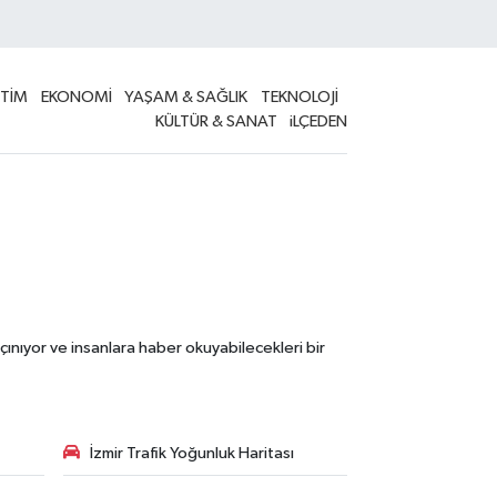
İTİM
EKONOMİ
YAŞAM & SAĞLIK
TEKNOLOJİ
KÜLTÜR & SANAT
iLÇEDEN
çınıyor ve insanlara haber okuyabilecekleri bir
İzmir Trafik Yoğunluk Haritası