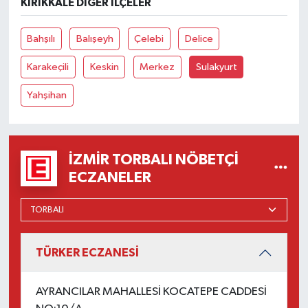
KIRIKKALE DIĞER İLÇELER
Bahşılı
Balışeyh
Çelebi
Delice
Karakeçili
Keskin
Merkez
Sulakyurt
Yahşihan
İZMIR TORBALI NÖBETÇI
ECZANELER
TÜRKER ECZANESİ
AYRANCILAR MAHALLESİ KOCATEPE CADDESİ