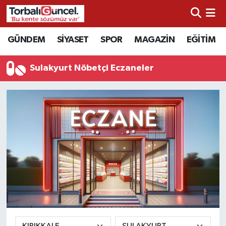
İzmir Nöbetçi Eczaneler
GÜNDEM
SİYASET
SPOR
MAGAZİN
EĞİTİM
İzmir Hava Durumu
Sulakyurt Nöbetçi Eczaneler
İzmir Namaz Vakitleri
İzmir Trafik Yoğunluk Haritası
Süper Lig Puan Durumu ve Fikstür
Tüm Manşetler
Son Dakika Haberleri
Haber Arşivi