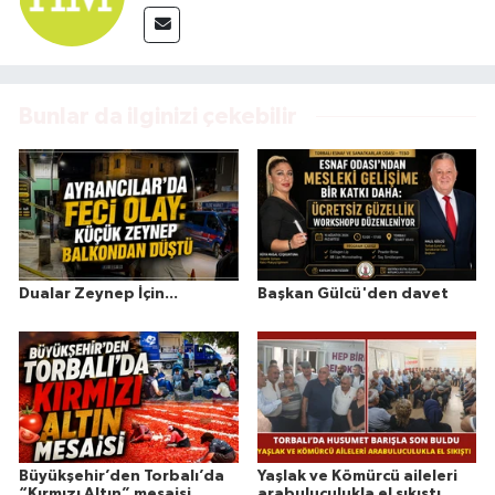
Bunlar da ilginizi çekebilir
Dualar Zeynep İçin...
Başkan Gülcü'den davet
Büyükşehir’den Torbalı’da
Yaşlak ve Kömürcü aileleri
“Kırmızı Altın” mesaisi
arabuluculukla el sıkıştı