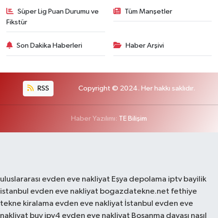
Süper Lig Puan Durumu ve
Tüm Manşetler
Fikstür
Son Dakika Haberleri
Haber Arşivi
RSS
Copyright © 2024. Her hakkı saklıdır.
Haber Yazılımı:
TE Bilişim
uluslararası evden eve nakliyat
Eşya depolama
iptv bayilik
istanbul evden eve nakliyat
bogazdatekne.net
fethiye
tekne kiralama
evden eve nakliyat
İstanbul evden eve
nakliyat
buy ipv4
evden eve nakliyat
Boşanma davası nasıl