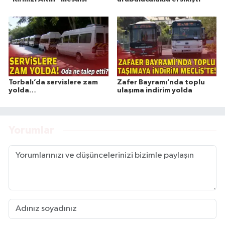
Torbalı’da servislere zam
Zafer Bayramı’nda toplu
yolda…
ulaşıma indirim yolda
Yorumlar