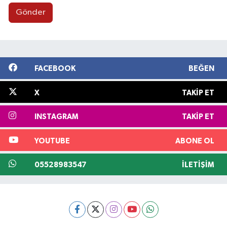
Gönder
FACEBOOK
BEĞEN
X
TAKIP ET
INSTAGRAM
TAKIP ET
YOUTUBE
ABONE OL
05528983547
İLETIŞIM