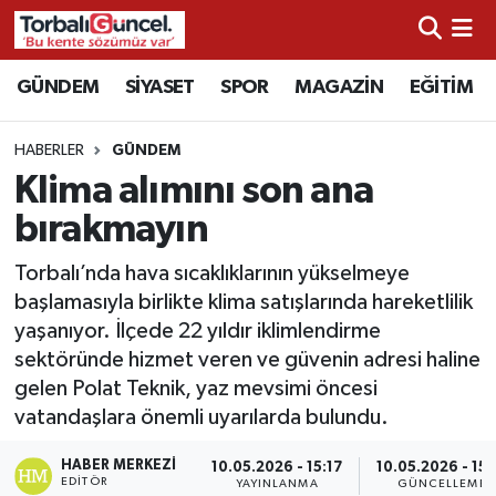
İzmir Nöbetçi Eczaneler
GÜNDEM
SİYASET
SPOR
MAGAZİN
EĞİTİM
İzmir Hava Durumu
HABERLER
GÜNDEM
Klima alımını son ana
İzmir Namaz Vakitleri
bırakmayın
İzmir Trafik Yoğunluk Haritası
Torbalı’nda hava sıcaklıklarının yükselmeye
başlamasıyla birlikte klima satışlarında hareketlilik
Süper Lig Puan Durumu ve Fikstür
yaşanıyor. İlçede 22 yıldır iklimlendirme
sektöründe hizmet veren ve güvenin adresi haline
Tüm Manşetler
gelen Polat Teknik, yaz mevsimi öncesi
vatandaşlara önemli uyarılarda bulundu.
Son Dakika Haberleri
HABER MERKEZI
10.05.2026 - 15:17
10.05.2026 - 15:
Haber Arşivi
EDITÖR
YAYINLANMA
GÜNCELLEME