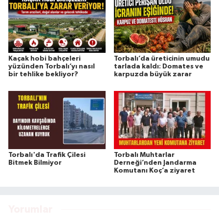
Kaçak hobi bahçeleri
Torbalı’da üreticinin umudu
yüzünden Torbalı’yı nasıl
tarlada kaldı: Domates ve
bir tehlike bekliyor?
karpuzda büyük zarar
Torbalı'da Trafik Çilesi
Torbalı Muhtarlar
Bitmek Bilmiyor
Derneği’nden Jandarma
Komutanı Koç’a ziyaret
Yorumlar