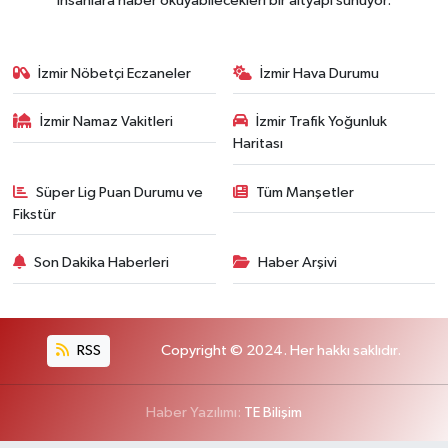
insanlara haber okuyabilecekleri bir altyapı sunuyor.
İzmir Nöbetçi Eczaneler
İzmir Hava Durumu
İzmir Namaz Vakitleri
İzmir Trafik Yoğunluk
Haritası
Süper Lig Puan Durumu ve
Tüm Manşetler
Fikstür
Son Dakika Haberleri
Haber Arşivi
RSS
Copyright © 2024. Her hakkı saklıdır.
Haber Yazılımı:
TE Bilişim