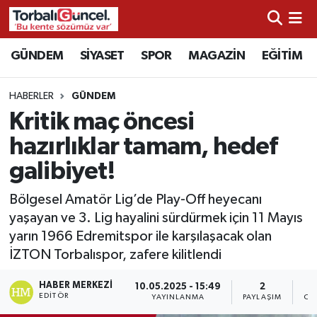
İzmir Nöbetçi Eczaneler
GÜNDEM
SİYASET
SPOR
MAGAZİN
EĞİTİM
İzmir Hava Durumu
HABERLER
GÜNDEM
Kritik maç öncesi
İzmir Namaz Vakitleri
hazırlıklar tamam, hedef
İzmir Trafik Yoğunluk Haritası
galibiyet!
Süper Lig Puan Durumu ve Fikstür
Bölgesel Amatör Lig’de Play-Off heyecanı
yaşayan ve 3. Lig hayalini sürdürmek için 11 Mayıs
Tüm Manşetler
yarın 1966 Edremitspor ile karşılaşacak olan
İZTON Torbalıspor, zafere kilitlendi
Son Dakika Haberleri
HABER MERKEZI
10.05.2025 - 15:49
2
EDITÖR
YAYINLANMA
PAYLAŞIM
OK
Haber Arşivi