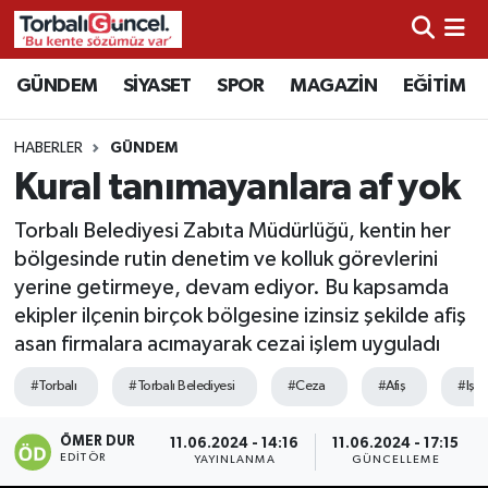
İzmir Nöbetçi Eczaneler
GÜNDEM
SİYASET
SPOR
MAGAZİN
EĞİTİM
İzmir Hava Durumu
HABERLER
GÜNDEM
Kural tanımayanlara af yok
İzmir Namaz Vakitleri
Torbalı Belediyesi Zabıta Müdürlüğü, kentin her
İzmir Trafik Yoğunluk Haritası
bölgesinde rutin denetim ve kolluk görevlerini
yerine getirmeye, devam ediyor. Bu kapsamda
Süper Lig Puan Durumu ve Fikstür
ekipler ilçenin birçok bölgesine izinsiz şekilde afiş
asan firmalara acımayarak cezai işlem uyguladı
Tüm Manşetler
#Torbalı
#Torbalı Belediyesi
#Ceza
#Afiş
#Işl
Son Dakika Haberleri
ÖMER DUR
11.06.2024 - 14:16
11.06.2024 - 17:15
EDITÖR
YAYINLANMA
GÜNCELLEME
Haber Arşivi