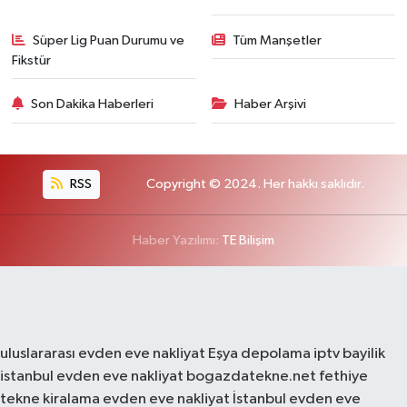
Süper Lig Puan Durumu ve
Tüm Manşetler
Fikstür
Son Dakika Haberleri
Haber Arşivi
RSS
Copyright © 2024. Her hakkı saklıdır.
Haber Yazılımı:
TE Bilişim
uluslararası evden eve nakliyat
Eşya depolama
iptv bayilik
istanbul evden eve nakliyat
bogazdatekne.net
fethiye
tekne kiralama
evden eve nakliyat
İstanbul evden eve