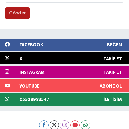
Gönder
FACEBOOK
BEĞEN
X
TAKIP ET
INSTAGRAM
TAKIP ET
YOUTUBE
ABONE OL
05528983547
İLETIŞIM