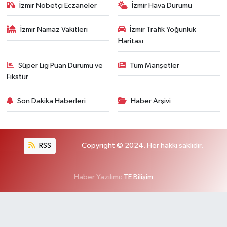
İzmir Nöbetçi Eczaneler
İzmir Hava Durumu
İzmir Namaz Vakitleri
İzmir Trafik Yoğunluk
Haritası
Süper Lig Puan Durumu ve
Tüm Manşetler
Fikstür
Son Dakika Haberleri
Haber Arşivi
RSS
Copyright © 2024. Her hakkı saklıdır.
Haber Yazılımı:
TE Bilişim