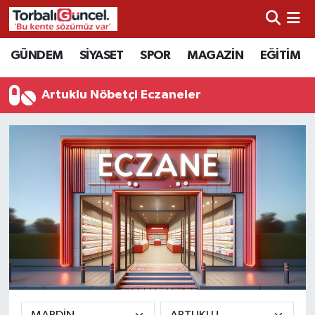
İzmir Nöbetçi Eczaneler
GÜNDEM
SİYASET
SPOR
MAGAZİN
EĞİTİM
İzmir Hava Durumu
Artuklu Nöbetçi Eczaneler
İzmir Namaz Vakitleri
İzmir Trafik Yoğunluk Haritası
Süper Lig Puan Durumu ve Fikstür
Tüm Manşetler
Son Dakika Haberleri
Haber Arşivi