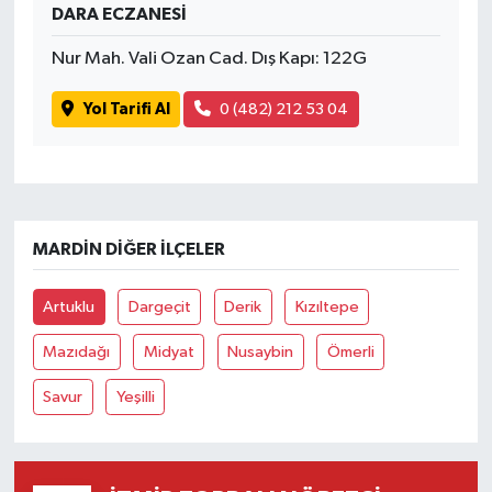
DARA ECZANESİ
Nur Mah. Vali Ozan Cad. Dış Kapı: 122G
Yol Tarifi Al
0 (482) 212 53 04
MARDIN DIĞER İLÇELER
Artuklu
Dargeçit
Derik
Kızıltepe
Mazıdağı
Midyat
Nusaybin
Ömerli
Savur
Yeşilli