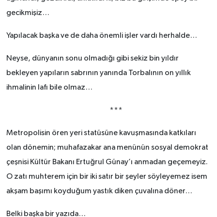
gecikmişiz…
Yapılacak başka ve de daha önemli işler vardı herhalde…
Neyse, dünyanın sonu olmadığı gibi sekiz bin yıldır
bekleyen yapıların sabrının yanında Torbalının on yıllık
ihmalinin lafı bile olmaz…
***
Metropolisin ören yeri statüsüne kavuşmasında katkıları
olan dönemin; muhafazakar ana menünün sosyal demokrat
çeşnisi Kültür Bakanı Ertuğrul Günay’ı anmadan geçemeyiz.
O zatı muhterem için bir iki satır bir şeyler söyleyemez isem
akşam başımı koyduğum yastık diken çuvalına döner…
Belki başka bir yazıda…