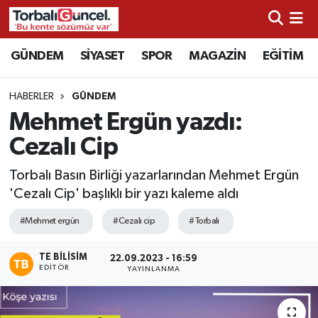
İzmir Nöbetçi Eczaneler
GÜNDEM
SİYASET
SPOR
MAGAZİN
EĞİTİM
İzmir Hava Durumu
HABERLER
GÜNDEM
Mehmet Ergün yazdı:
İzmir Namaz Vakitleri
Cezalı Cip
İzmir Trafik Yoğunluk Haritası
Torbalı Basın Birliği yazarlarından Mehmet Ergün
'Cezalı Cip' başlıklı bir yazı kaleme aldı
Süper Lig Puan Durumu ve Fikstür
#Mehmet ergün
#Cezalı cip
#Torbalı
Tüm Manşetler
TE BILISIM
22.09.2023 - 16:59
EDITÖR
Son Dakika Haberleri
YAYINLANMA
Haber Arşivi