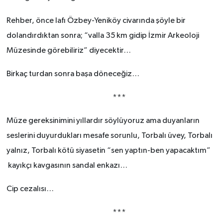
Rehber, önce lafı Özbey-Yeniköy civarında şöyle bir
dolandırdıktan sonra; “valla 35 km gidip İzmir Arkeoloji
Müzesinde görebiliriz” diyecektir…
Birkaç turdan sonra başa döneceğiz…
***
Müze gereksinimini yıllardır söylüyoruz ama duyanların
seslerini duyurdukları mesafe sorunlu, Torbalı üvey, Torbalı
yalnız, Torbalı kötü siyasetin “sen yaptın-ben yapacaktım”
kayıkçı kavgasının sandal enkazı…
Cip cezalısı…
***