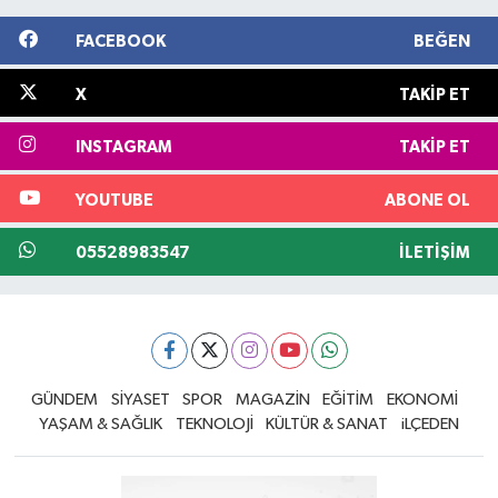
FACEBOOK
BEĞEN
X
TAKIP ET
INSTAGRAM
TAKIP ET
YOUTUBE
ABONE OL
05528983547
İLETIŞIM
GÜNDEM
SİYASET
SPOR
MAGAZİN
EĞİTİM
EKONOMİ
YAŞAM & SAĞLIK
TEKNOLOJİ
KÜLTÜR & SANAT
iLÇEDEN