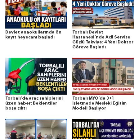
Devlet anaokullarında ön
Torbalı Devlet
kayıt heyecanı başladı
Hastanesi'nde Acil Servise
Güçlü Takviye: 4 Yeni Doktor
Göreve Başladı
Torbalı’da araç sahiplerini
Torbalı MYO’da 3+1
üzen haber: Beklentiler
İşletmede Mesleki Eğitim
boşa çıktı
Modeli Başlıyor