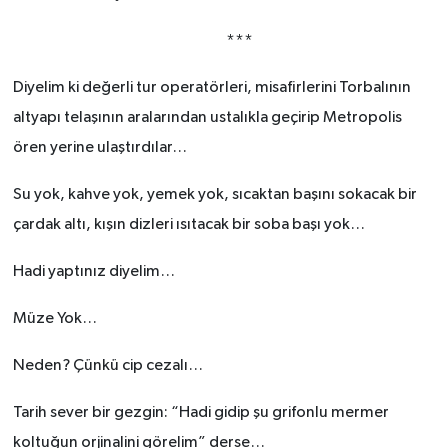
***
Diyelim ki değerli tur operatörleri, misafirlerini Torbalının
altyapı telaşının aralarından ustalıkla geçirip Metropolis
ören yerine ulaştırdılar…
Su yok, kahve yok, yemek yok, sıcaktan başını sokacak bir
çardak altı, kışın dizleri ısıtacak bir soba başı yok…
Hadi yaptınız diyelim…
Müze Yok…
Neden? Çünkü cip cezalı…
Tarih sever bir gezgin: “Hadi gidip şu grifonlu mermer
koltuğun orjinalini görelim” derse…