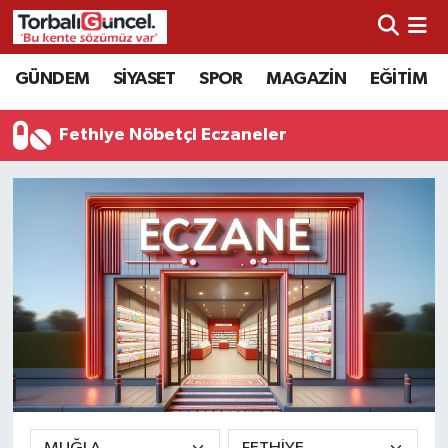
İzmir Nöbetçi Eczaneler
GÜNDEM
SİYASET
SPOR
MAGAZİN
EĞİTİM
İzmir Hava Durumu
Fethiye Nöbetçi Eczaneler
İzmir Namaz Vakitleri
İzmir Trafik Yoğunluk Haritası
Süper Lig Puan Durumu ve Fikstür
Tüm Manşetler
Son Dakika Haberleri
Haber Arşivi