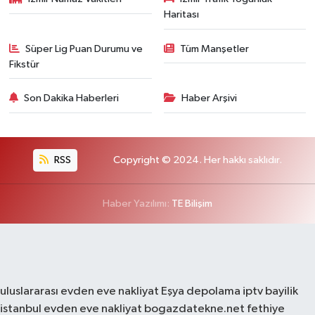
Haritası
Süper Lig Puan Durumu ve
Tüm Manşetler
Fikstür
Son Dakika Haberleri
Haber Arşivi
RSS
Copyright © 2024. Her hakkı saklıdır.
Haber Yazılımı:
TE Bilişim
uluslararası evden eve nakliyat
Eşya depolama
iptv bayilik
istanbul evden eve nakliyat
bogazdatekne.net
fethiye