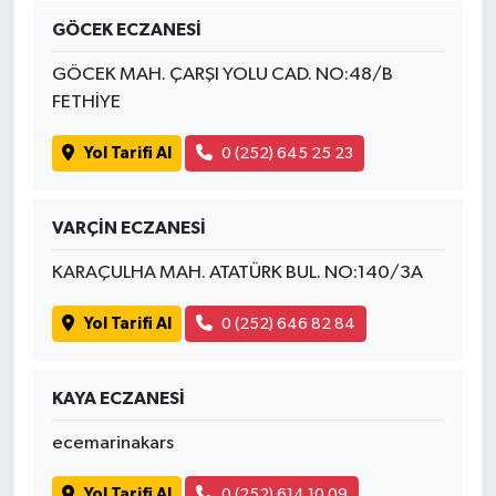
GÖCEK ECZANESİ
GÖCEK MAH. ÇARŞI YOLU CAD. NO:48/B
FETHİYE
Yol Tarifi Al
0 (252) 645 25 23
VARÇİN ECZANESİ
KARAÇULHA MAH. ATATÜRK BUL. NO:140/3A
Yol Tarifi Al
0 (252) 646 82 84
KAYA ECZANESİ
ecemarinakars
Yol Tarifi Al
0 (252) 614 10 09