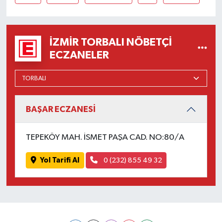
İZMIR TORBALI NÖBETÇI
ECZANELER
BAŞAR ECZANESİ
TEPEKÖY MAH. İSMET PAŞA CAD. NO:80/A
Yol Tarifi Al
0 (232) 855 49 32