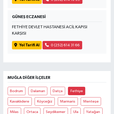
GÜNEŞ ECZANESİ
FETHİYE DEVLET HASTANESİ ACİL KAPISI
KARŞISI
Yol Tarifi Al
0 (252) 614 31 66
MUĞLA DIĞER İLÇELER
Bodrum
Dalaman
Datça
Fethiye
Kavaklıdere
Köyceğiz
Marmaris
Menteşe
Milas
Ortaca
Seydikemer
Ula
Yatağan