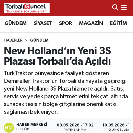
İzmir Nöbetçi Eczaneler
GÜNDEM
SİYASET
SPOR
MAGAZİN
EĞİTİM
İzmir Hava Durumu
HABERLER
GÜNDEM
New Holland’ın Yeni 3S
İzmir Namaz Vakitleri
Plazası Torbalı’da Açıldı
İzmir Trafik Yoğunluk Haritası
TürkTraktör bünyesinde faaliyet gösteren
Demireller Traktör’ün Torbalı’da hayata geçirdiği
Süper Lig Puan Durumu ve Fikstür
yeni New Holland 3S Plaza hizmete açıldı. Satış,
servis ve yedek parça hizmetlerini tek çatı altında
Tüm Manşetler
sunacak tesisin bölge çiftçilerine önemli katkı
sağlaması bekleniyor.
Son Dakika Haberleri
HABER MERKEZI
08.05.2026 - 17:02
10.05.2026 - 11
Haber Arşivi
EDITÖR
YAYINLANMA
GÜNCELLEME