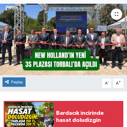
Paylaş
-
+
A
A
Bardacık incirinde
hasat doludizgin