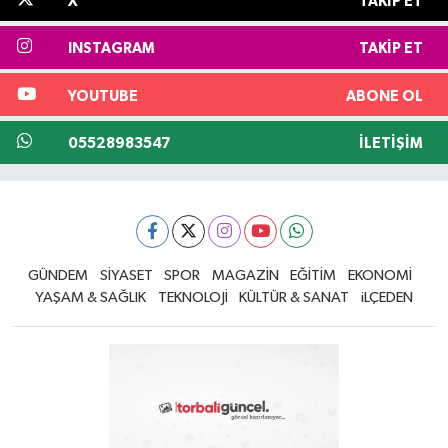
X
TAKIP ET
INSTAGRAM
TAKIP ET
YOUTUBE
ABONE OL
05528983547
İLETIŞIM
GÜNDEM
SİYASET
SPOR
MAGAZİN
EĞİTİM
EKONOMİ
YAŞAM & SAĞLIK
TEKNOLOJİ
KÜLTÜR & SANAT
iLÇEDEN