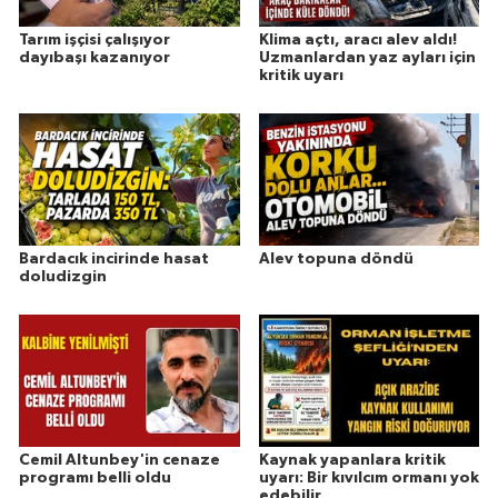
Tarım işçisi çalışıyor
Klima açtı, aracı alev aldı!
dayıbaşı kazanıyor
Uzmanlardan yaz ayları için
kritik uyarı
Bardacık incirinde hasat
Alev topuna döndü
doludizgin
Cemil Altunbey'in cenaze
Kaynak yapanlara kritik
programı belli oldu
uyarı: Bir kıvılcım ormanı yok
edebilir