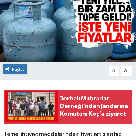
Paylaş
-
+
A
A
Torbalı Muhtarlar
Derneği’nden Jandarma
Komutanı Koç’a ziyaret
Temel ihtiyaç maddelerindeki fiyat artışları hız