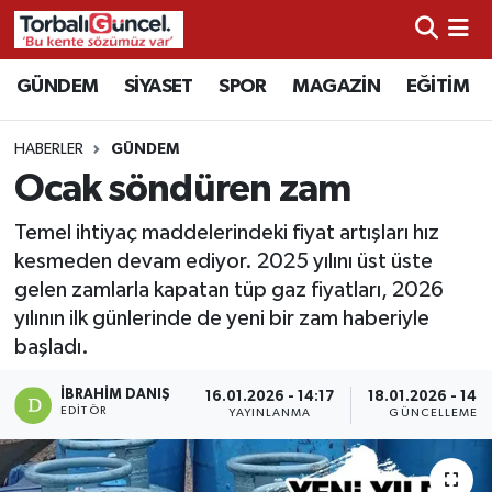
İzmir Nöbetçi Eczaneler
GÜNDEM
SİYASET
SPOR
MAGAZİN
EĞİTİM
İzmir Hava Durumu
HABERLER
GÜNDEM
Ocak söndüren zam
İzmir Namaz Vakitleri
Temel ihtiyaç maddelerindeki fiyat artışları hız
İzmir Trafik Yoğunluk Haritası
kesmeden devam ediyor. 2025 yılını üst üste
gelen zamlarla kapatan tüp gaz fiyatları, 2026
Süper Lig Puan Durumu ve Fikstür
yılının ilk günlerinde de yeni bir zam haberiyle
başladı.
Tüm Manşetler
İBRAHIM DANIŞ
16.01.2026 - 14:17
18.01.2026 - 14:2
EDITÖR
YAYINLANMA
GÜNCELLEME
Son Dakika Haberleri
Haber Arşivi