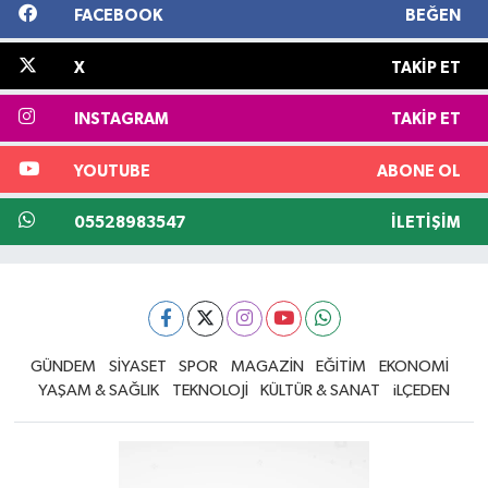
FACEBOOK
BEĞEN
X
TAKIP ET
INSTAGRAM
TAKIP ET
YOUTUBE
ABONE OL
05528983547
İLETIŞIM
GÜNDEM
SİYASET
SPOR
MAGAZİN
EĞİTİM
EKONOMİ
YAŞAM & SAĞLIK
TEKNOLOJİ
KÜLTÜR & SANAT
iLÇEDEN