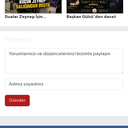
Dualar Zeynep İçin...
Başkan Gülcü'den davet
Yorumlar
Gönder