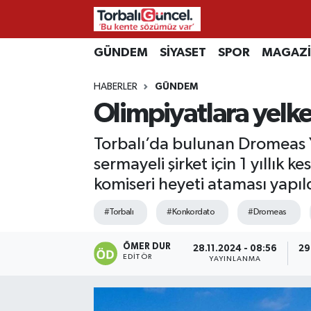
İzmir Nöbetçi Eczaneler
GÜNDEM
SİYASET
SPOR
MAGAZ
HABERLER
GÜNDEM
İzmir Hava Durumu
Olimpiyatlara yelke
İzmir Namaz Vakitleri
Torbalı’da bulunan Dromeas Y
İzmir Trafik Yoğunluk Haritası
sermayeli şirket için 1 yıllık 
komiseri heyeti ataması yapıl
Süper Lig Puan Durumu ve Fikstür
#Torbalı
#Konkordato
#Dromeas
Tüm Manşetler
ÖMER DUR
28.11.2024 - 08:56
29
EDITÖR
YAYINLANMA
Son Dakika Haberleri
Haber Arşivi