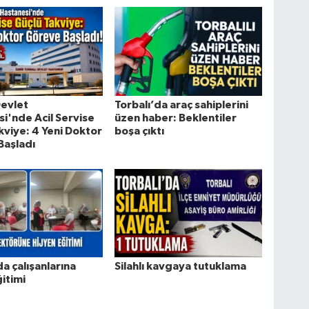
Devlet
Torbalı’da araç sahiplerini
i'nde Acil Servise
üzen haber: Beklentiler
kviye: 4 Yeni Doktor
boşa çıktı
Başladı
da çalışanlarına
Silahlı kavgaya tutuklama
ğitimi