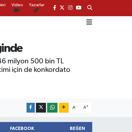
eri
Video
Yazarlar
ğinde
46 milyon 500 bin TL
netimi için de konkordato
-
+
A
A
FACEBOOK
BEĞEN