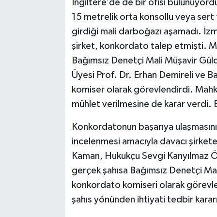
İngiltere’de de bir ofisi bulunuyordu
15 metrelik orta konsollu veya sert 
girdiği mali darboğazı aşamadı. İz
şirket, konkordato talep etmişti. M
Bağımsız Denetçi Mali Müşavir Gü
Üyesi Prof. Dr. Erhan Demireli ve 
komiser olarak görevlendirdi. Mahkeme
mühlet verilmesine de karar verdi. B
Konkordatonun başarıya ulaşmasını
incelenmesi amacıyla davacı şirket
Kaman, Hukukçu Sevgi Kanyılmaz Öğr
gerçek şahısa Bağımsız Denetçi Mal
konkordato komiseri olarak görevlen
şahıs yönünden ihtiyati tedbir karar