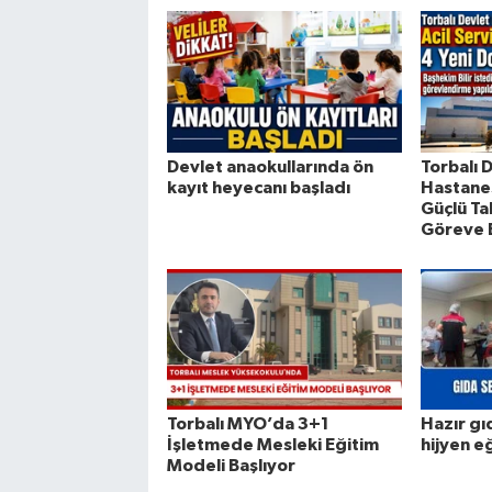
Devlet anaokullarında ön
Torbalı 
kayıt heyecanı başladı
Hastanes
Güçlü Ta
Göreve 
Torbalı MYO’da 3+1
Hazır gı
İşletmede Mesleki Eğitim
hijyen e
Modeli Başlıyor