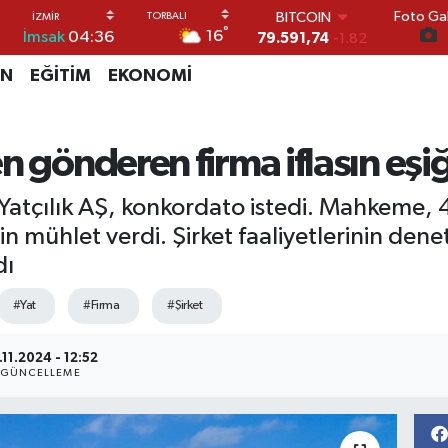
BITCOIN
Foto Gal
79.591,74
-1.82
°
16
İmsak
04:36
DOLAR
45,43620
0.02
İN
EĞİTİM
EKONOMİ
EURO
53,38690
0.19
STERLİN
n gönderen firma iflasın eşi
61,60380
0.18
G.ALTIN
6862,09000
0.19
atçılık AŞ, konkordato istedi. Mahkeme, 
BİST100
kesin mühlet verdi. Şirket faaliyetlerinin de
14.598,00
0
dı
#Yat
#Firma
#Şirket
.11.2024 - 12:52
GÜNCELLEME