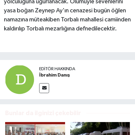
yolculuğuna uğurlanacak. Ölümüyle sevenlerini
yasa boğan Zeynep Ay'ın cenazesi bugün öğlen
namazına müteakiben Torbalı mahallesi camiinden
kaldırılıp Torbalı mezarlığına defnedilecektir.
EDITÖR HAKKINDA
İbrahim Danış
Bunlar da ilginizi çekebilir