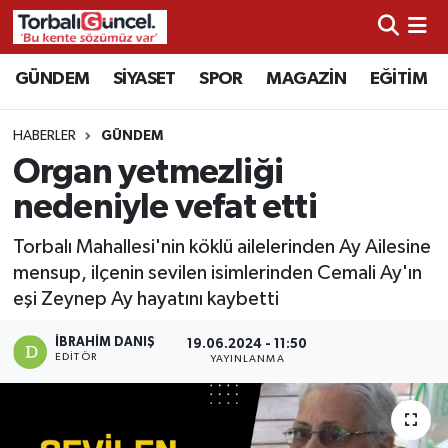
İzmir Nöbetçi Eczaneler
GÜNDEM
SİYASET
SPOR
MAGAZİN
EĞİTİM
İzmir Hava Durumu
HABERLER
GÜNDEM
Organ yetmezliği
İzmir Namaz Vakitleri
nedeniyle vefat etti
İzmir Trafik Yoğunluk Haritası
Torbalı Mahallesi'nin köklü ailelerinden Ay Ailesine
mensup, ilçenin sevilen isimlerinden Cemali Ay'ın
Süper Lig Puan Durumu ve Fikstür
eşi Zeynep Ay hayatını kaybetti
Tüm Manşetler
İBRAHIM DANIŞ
19.06.2024 - 11:50
EDITÖR
YAYINLANMA
Son Dakika Haberleri
Haber Arşivi