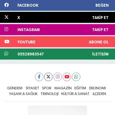
FACEBOOK
BEĞEN
X
TAKIP ET
INSTAGRAM
TAKIP ET
YOUTUBE
ABONE OL
05528983547
İLETIŞIM
GÜNDEM
SİYASET
SPOR
MAGAZİN
EĞİTİM
EKONOMİ
YAŞAM & SAĞLIK
TEKNOLOJİ
KÜLTÜR & SANAT
iLÇEDEN