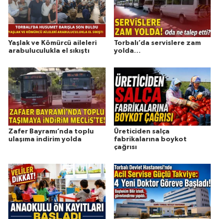
Yaşlak ve Kömürcü aileleri
Torbalı’da servislere zam
arabuluculukla el sıkıştı
yolda…
Zafer Bayramı’nda toplu
Üreticiden salça
ulaşıma indirim yolda
fabrikalarına boykot
çağrısı