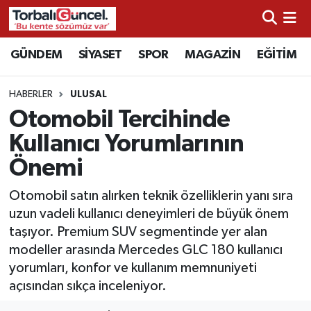
İzmir Nöbetçi Eczaneler
GÜNDEM
SİYASET
SPOR
MAGAZİN
EĞİTİM
İzmir Hava Durumu
HABERLER
ULUSAL
Otomobil Tercihinde
İzmir Namaz Vakitleri
Kullanıcı Yorumlarının
İzmir Trafik Yoğunluk Haritası
Önemi
Süper Lig Puan Durumu ve Fikstür
Otomobil satın alırken teknik özelliklerin yanı sıra
uzun vadeli kullanıcı deneyimleri de büyük önem
Tüm Manşetler
taşıyor. Premium SUV segmentinde yer alan
modeller arasında Mercedes GLC 180 kullanıcı
Son Dakika Haberleri
yorumları, konfor ve kullanım memnuniyeti
açısından sıkça inceleniyor.
Haber Arşivi