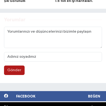
Şık Görünüm
1.6'nın en iyi haritaları.
Yorumlar
Gönder
FACEBOOK
BEĞEN