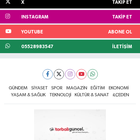
X
TAKIP ET
INSTAGRAM
TAKIP ET
YOUTUBE
ABONE OL
05528983547
İLETIŞIM
GÜNDEM
SİYASET
SPOR
MAGAZİN
EĞİTİM
EKONOMİ
YAŞAM & SAĞLIK
TEKNOLOJİ
KÜLTÜR & SANAT
iLÇEDEN