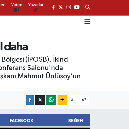
eri
Video
Yazarlar
l daha
Bölgesi (İPOSB), İkinci
 Konferans Salonu'nda
 başkanı Mahmut Ünlüsoy’un
-
+
A
A
FACEBOOK
BEĞEN