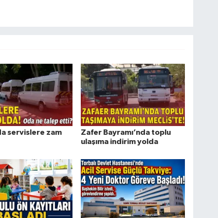
da servislere zam
Zafer Bayramı’nda toplu
ulaşıma indirim yolda