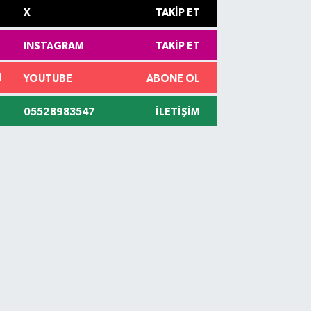
X
TAKIP ET
INSTAGRAM
TAKIP ET
YOUTUBE
ABONE OL
05528983547
İLETIŞIM