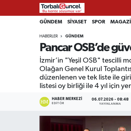
GÜNDEM
SİYASET
SPOR
MAGAZ
İzmir Nöbetçi Eczaneler
HABERLER
GÜNDEM
İzmir Hava Durumu
Pancar OSB’de güven
İzmir Namaz Vakitleri
İzmir’in "Yeşil OSB" tescilli
İzmir Trafik Yoğunluk Haritası
Olağan Genel Kurul Toplantısı
düzenlenen ve tek liste ile 
Süper Lig Puan Durumu ve Fikstür
listesi oy birliği ile 4 yıl için
Tüm Manşetler
HABER MERKEZI
06.07.2026 - 08:48
EDITÖR
YAYINLANMA
Son Dakika Haberleri
Haber Arşivi