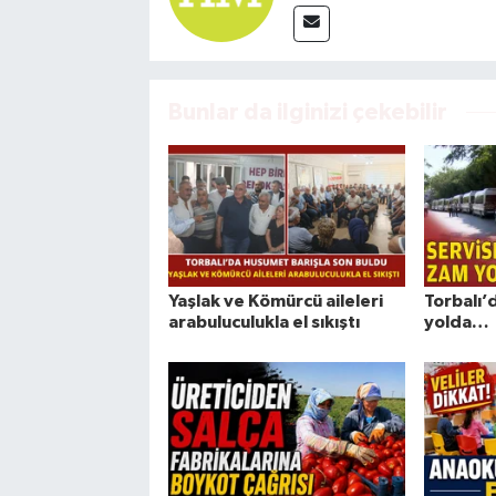
Bunlar da ilginizi çekebilir
Yaşlak ve Kömürcü aileleri
Torbalı’
arabuluculukla el sıkıştı
yolda…