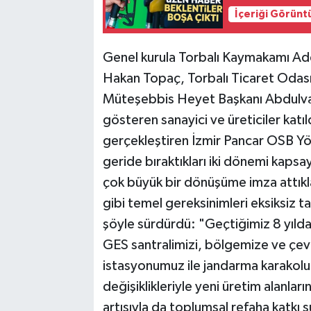
İçeriği Görünt
Genel kurula Torbalı Kaymakamı Ade
Hakan Topaç, Torbalı Ticaret Odası
Müteşebbis Heyet Başkanı Abdulvah
gösteren sanayici ve üreticiler katıl
gerçekleştiren İzmir Pancar OSB Y
geride bıraktıkları iki dönemi kapsay
çok büyük bir dönüşüme imza attıklar
gibi temel gereksinimleri eksiksiz t
şöyle sürdürdü: "Geçtiğimiz 8 yılda 
GES santralimizi, bölgemize ve çe
istasyonumuz ile jandarma karakolu
değişiklikleriyle yeni üretim alanlar
artışıyla da toplumsal refaha kat