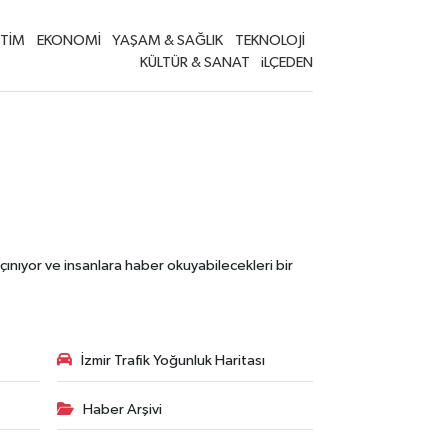
İTİM
EKONOMİ
YAŞAM & SAĞLIK
TEKNOLOJİ
KÜLTÜR & SANAT
iLÇEDEN
çınıyor ve insanlara haber okuyabilecekleri bir
İzmir Trafik Yoğunluk Haritası
Haber Arşivi