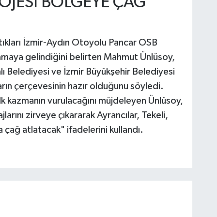
OJESİ BÖLGEYE ÇAĞ
ıştıkları İzmir-Aydın Otoyolu Pancar OSB
amaya gelindiğini belirten Mahmut Ünlüsoy,
ı Belediyesi ve İzmir Büyükşehir Belediyesi
rın çerçevesinin hazır olduğunu söyledi.
lk kazmanın vurulacağını müjdeleyen Ünlüsoy,
larını zirveye çıkararak Ayrancılar, Tekeli,
çağ atlatacak" ifadelerini kullandı.