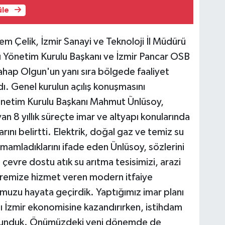
üle
m Çelik, İzmir Sanayi ve Teknoloji İl Müdürü
 Yönetim Kurulu Başkanı ve İzmir Pancar OSB
ap Olgun'un yanı sıra bölgede faaliyet
dı. Genel kurulun açılış konuşmasını
önetim Kurulu Başkanı Mahmut Ünlüsoy,
an 8 yıllık süreçte imar ve altyapı konularında
ını belirtti. Elektrik, doğal gaz ve temiz su
amamladıklarını ifade eden Ünlüsoy, sözlerini
çevre dostu atık su arıtma tesisimizi, arazi
vremize hizmet veren modern itfaiye
muzu hayata geçirdik. Yaptığımız imar planı
ını İzmir ekonomisine kazandırırken, istihdam
kı sunduk. Önümüzdeki yeni dönemde de