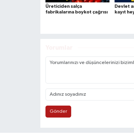
Üreticiden salça
Devlet a
fabrikalarına boykot çağrısı
kayıt he
Yorumlar
Gönder