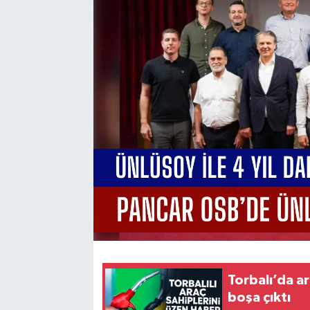
Torbalı’da ar
boşa çıktı