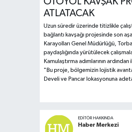
OTOYOL KAVŞAK PR
ATLATACAK
Uzun süredir üzerinde titizlikle çal
bağlantı kavşağı projesinde son aş
Karayolları Genel Müdürlüğü, Torbal
paydaşlığında yürütülecek çalışmala
Kamulaştırma adımlarının ardından i
"Bu proje, bölgemizin lojistik avantaj
Develi ve Pancar lokasyonuna adeta 
EDITÖR HAKKINDA
Haber Merkezi