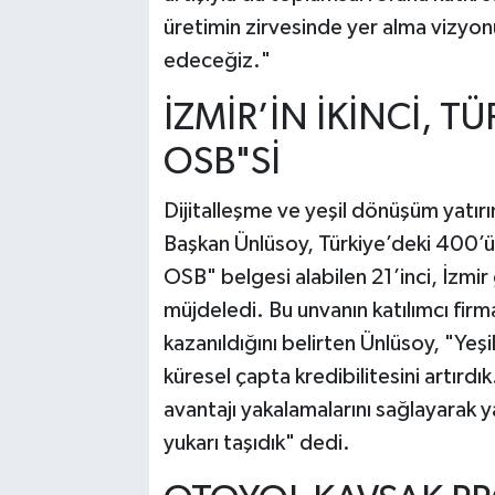
üretimin zirvesinde yer alma vizy
edeceğiz."
İZMİR’İN İKİNCİ, TÜ
OSB"Sİ
Dijitalleşme ve yeşil dönüşüm yatırı
Başkan Ünlüsoy, Türkiye’deki 400’ü 
OSB" belgesi alabilen 21’inci, İzmir 
müjdeledi. Bu unvanın katılımcı fir
kazanıldığını belirten Ünlüsoy, "Yeş
küresel çapta kredibilitesini artırdı
avantajı yakalamalarını sağlayarak ya
yukarı taşıdık" dedi.