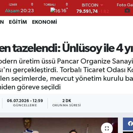
Foto Gal
DOLAR
°
16
Akşam
20:23
45,43620
0.02
EURO
İN
EĞİTİM
EKONOMİ
53,38690
0.19
STERLİN
61,60380
0.18
G.ALTIN
 tazelendi: Ünlüsoy ile 4 yı
6862,09000
0.19
BİST100
 modern üretim üssü Pancar Organize Sanayi 
14.598,00
0
BITCOIN
'nı gerçekleştirdi. Torbalı Ticaret Odası
79.591,74
-1.82
girilen seçimlerde, mevcut yönetim kurulu
 yeniden göreve seçildi
06.07.2026 - 12:59
2 DK
GÜNCELLEME
OKUNMA SÜRESI