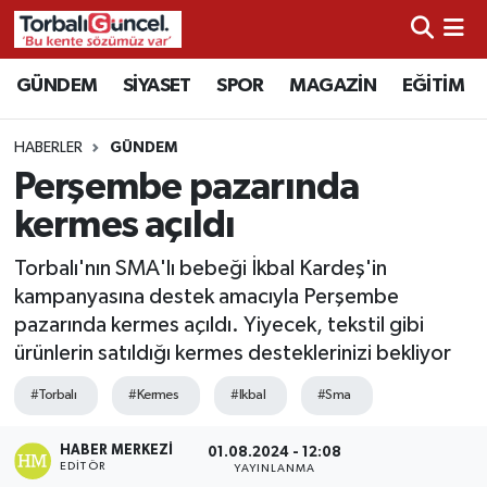
İzmir Nöbetçi Eczaneler
GÜNDEM
SİYASET
SPOR
MAGAZİN
EĞİTİM
İzmir Hava Durumu
HABERLER
GÜNDEM
Perşembe pazarında
İzmir Namaz Vakitleri
kermes açıldı
İzmir Trafik Yoğunluk Haritası
Torbalı'nın SMA'lı bebeği İkbal Kardeş'in
kampanyasına destek amacıyla Perşembe
Süper Lig Puan Durumu ve Fikstür
pazarında kermes açıldı. Yiyecek, tekstil gibi
ürünlerin satıldığı kermes desteklerinizi bekliyor
Tüm Manşetler
#Torbalı
#Kermes
#Ikbal
#Sma
Son Dakika Haberleri
HABER MERKEZI
01.08.2024 - 12:08
EDITÖR
Haber Arşivi
YAYINLANMA