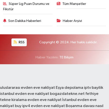
Süper Lig Puan Durumu ve
Tüm Manşetler
Fikstür
Son Dakika Haberleri
Haber Arşivi
RSS
Copyright © 2024. Her hakkı saklıdır.
Haber Yazılımı:
TE Bilişim
uluslararası evden eve nakliyat
Eşya depolama
iptv bayilik
istanbul evden eve nakliyat
bogazdatekne.net
fethiye
tekne kiralama
evden eve nakliyat
İstanbul evden eve
nakliyat
buy ipv4
evden eve nakliyat
Boşanma davası nasıl