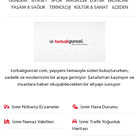
GÜNDEM
SİYASET
SPOR
MAGAZİN
EĞİTİM
EKONOMİ
YAŞAM & SAĞLIK
TEKNOLOJİ
KÜLTÜR & SANAT
iLÇEDEN
torbaliguncel.com, yepyeni temasıyla sizleri buluştururken,
sadelik ve modernizmi bir araya getiriyor. Şatafattan kaçınıyor ve
insanlara haber okuyabilecekleri bir altyapı sunuyor.
İzmir Nöbetçi Eczaneler
İzmir Hava Durumu
İzmir Namaz Vakitleri
İzmir Trafik Yoğunluk
Haritası