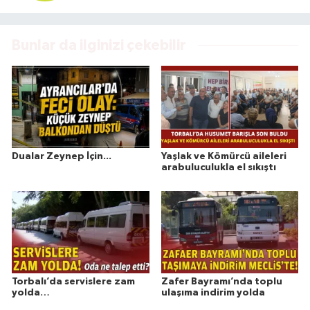
Bunlar da ilginizi çekebilir
Dualar Zeynep İçin...
Yaşlak ve Kömürcü aileleri
arabuluculukla el sıkıştı
Torbalı’da servislere zam
Zafer Bayramı’nda toplu
yolda…
ulaşıma indirim yolda