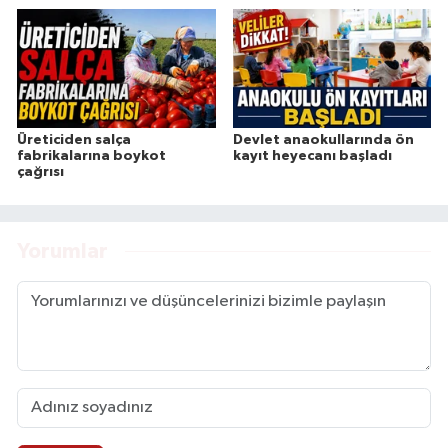
Üreticiden salça
Devlet anaokullarında ön
fabrikalarına boykot
kayıt heyecanı başladı
çağrısı
Yorumlar