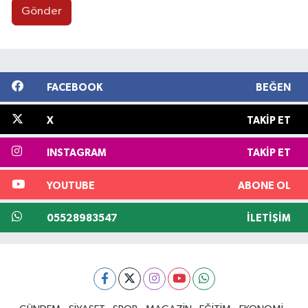
Gönder
FACEBOOK
BEĞEN
X
TAKIP ET
INSTAGRAM
TAKIP ET
YOUTUBE
ABONE OL
05528983547
İLETIŞIM