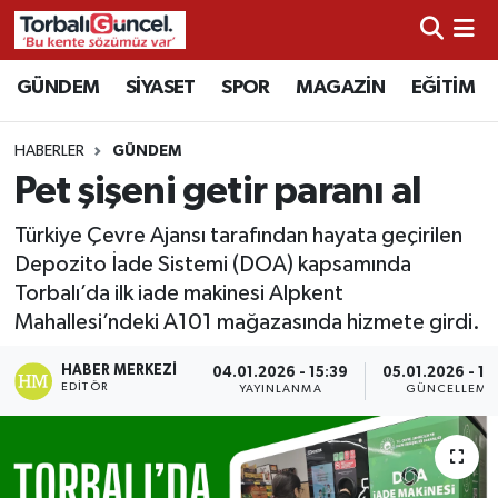
İzmir Nöbetçi Eczaneler
GÜNDEM
SİYASET
SPOR
MAGAZİN
EĞİTİM
İzmir Hava Durumu
HABERLER
GÜNDEM
Pet şişeni getir paranı al
İzmir Namaz Vakitleri
Türkiye Çevre Ajansı tarafından hayata geçirilen
İzmir Trafik Yoğunluk Haritası
Depozito İade Sistemi (DOA) kapsamında
Torbalı’da ilk iade makinesi Alpkent
Süper Lig Puan Durumu ve Fikstür
Mahallesi’ndeki A101 mağazasında hizmete girdi.
Tüm Manşetler
HABER MERKEZI
04.01.2026 - 15:39
05.01.2026 - 10
EDITÖR
YAYINLANMA
GÜNCELLEME
Son Dakika Haberleri
Haber Arşivi