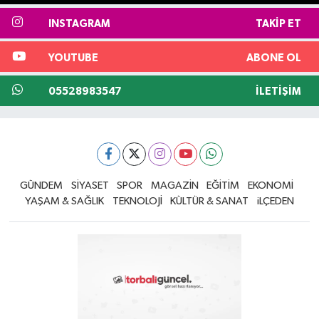
INSTAGRAM
TAKIP ET
YOUTUBE
ABONE OL
05528983547
İLETIŞIM
GÜNDEM
SİYASET
SPOR
MAGAZİN
EĞİTİM
EKONOMİ
YAŞAM & SAĞLIK
TEKNOLOJİ
KÜLTÜR & SANAT
iLÇEDEN