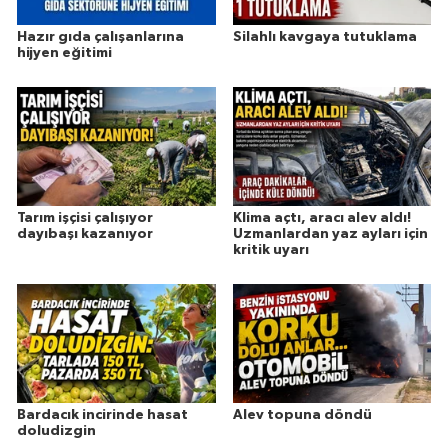
Hazır gıda çalışanlarına
Silahlı kavgaya tutuklama
hijyen eğitimi
Tarım işçisi çalışıyor
Klima açtı, aracı alev aldı!
dayıbaşı kazanıyor
Uzmanlardan yaz ayları için
kritik uyarı
Bardacık incirinde hasat
Alev topuna döndü
doludizgin