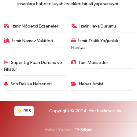
insanlara haber okuyabilecekleri bir altyapı sunuyor.
İzmir Nöbetçi Eczaneler
İzmir Hava Durumu
İzmir Namaz Vakitleri
İzmir Trafik Yoğunluk
Haritası
Süper Lig Puan Durumu ve
Tüm Manşetler
Fikstür
Son Dakika Haberleri
Haber Arşivi
RSS
Copyright © 2024. Her hakkı saklıdır.
Haber Yazılımı:
TE Bilişim