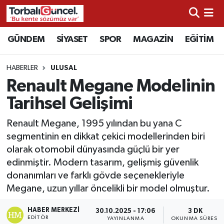
İzmir Nöbetçi Eczaneler
GÜNDEM
SİYASET
SPOR
MAGAZİN
EĞİTİM
İzmir Hava Durumu
HABERLER
ULUSAL
Renault Megane Modelinin
İzmir Namaz Vakitleri
Tarihsel Gelişimi
İzmir Trafik Yoğunluk Haritası
Renault Megane, 1995 yılından bu yana C
segmentinin en dikkat çekici modellerinden biri
Süper Lig Puan Durumu ve Fikstür
olarak otomobil dünyasında güçlü bir yer
edinmiştir. Modern tasarım, gelişmiş güvenlik
Tüm Manşetler
donanımları ve farklı gövde seçenekleriyle
Megane, uzun yıllar öncelikli bir model olmuştur.
Son Dakika Haberleri
HABER MERKEZI
30.10.2025 - 17:06
3 DK
Haber Arşivi
EDITÖR
YAYINLANMA
OKUNMA SÜRESI