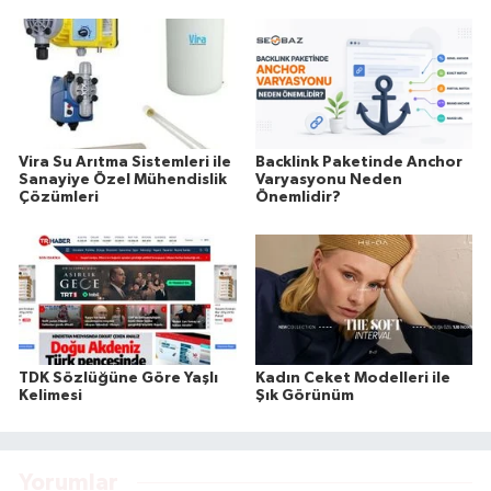
Vira Su Arıtma Sistemleri ile
Backlink Paketinde Anchor
Sanayiye Özel Mühendislik
Varyasyonu Neden
Çözümleri
Önemlidir?
TDK Sözlüğüne Göre Yaşlı
Kadın Ceket Modelleri ile
Kelimesi
Şık Görünüm
Yorumlar