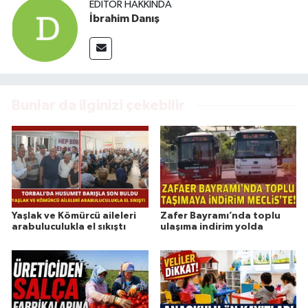
EDITÖR HAKKINDA
İbrahim Danış
Bunlar da ilginizi çekebilir
Yaşlak ve Kömürcü aileleri
Zafer Bayramı’nda toplu
arabuluculukla el sıkıştı
ulaşıma indirim yolda