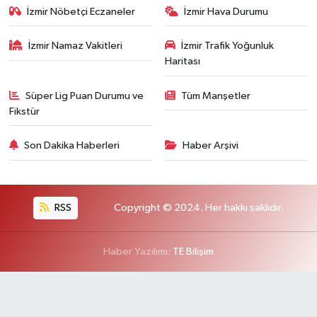
İzmir Nöbetçi Eczaneler
İzmir Hava Durumu
İzmir Namaz Vakitleri
İzmir Trafik Yoğunluk
Haritası
Süper Lig Puan Durumu ve
Tüm Manşetler
Fikstür
Son Dakika Haberleri
Haber Arşivi
RSS
Copyright © 2024. Her hakkı saklıdır.
Haber Yazılımı:
TE Bilişim