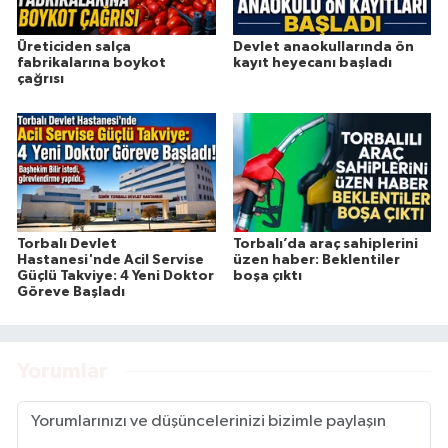
Üreticiden salça
Devlet anaokullarında ön
fabrikalarına boykot
kayıt heyecanı başladı
çağrısı
Torbalı Devlet
Torbalı’da araç sahiplerini
Hastanesi'nde Acil Servise
üzen haber: Beklentiler
Güçlü Takviye: 4 Yeni Doktor
boşa çıktı
Göreve Başladı
Yorumlar