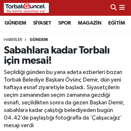
İzmir Nöbetçi Eczaneler
GÜNDEM
SİYASET
SPOR
MAGAZİN
EĞİTİM
İzmir Hava Durumu
HABERLER
GÜNDEM
Sabahlara kadar Torbalı
İzmir Namaz Vakitleri
için mesai!
İzmir Trafik Yoğunluk Haritası
Seçildiği günden bu yana adeta ezberleri bozan
Torbalı Belediye Başkanı Övünç Demir, dün yeni
Süper Lig Puan Durumu ve Fikstür
haftaya esnaf ziyaretiyle başladı. Siyasetçilerin
seçim zamanından seçim zamanına gezdiği
Tüm Manşetler
esnafı, seçildikten sonra da gezen Başkan Demir,
sabahlara kadar çalıştığı belediyeden bugün
Son Dakika Haberleri
04.42’de paylaştığı fotoğrafla da ‘Çalışacağız’
mesajı verdi
Haber Arşivi