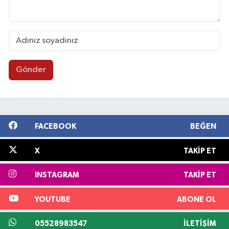
Gönder
FACEBOOK
BEĞEN
X
TAKIP ET
INSTAGRAM
TAKIP ET
YOUTUBE
ABONE OL
05528983547
İLETIŞIM