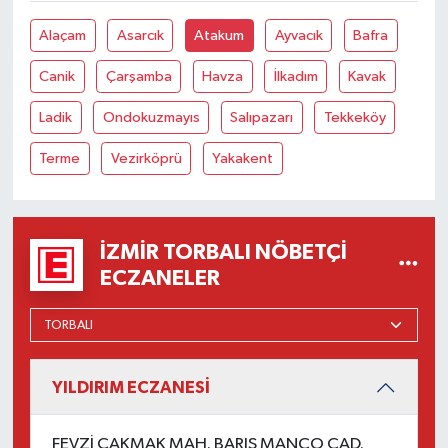
Alaçam
Asarcık
Atakum
Ayvacık
Bafra
Canik
Çarşamba
Havza
İlkadım
Kavak
Ladik
Ondokuzmayıs
Salıpazarı
Tekkeköy
Terme
Vezirköprü
Yakakent
İZMIR TORBALI NÖBETÇI
ECZANELER
YILDIRIM ECZANESİ
FEVZİ ÇAKMAK MAH. BARIŞ MANÇO CAD.