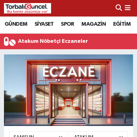
İzmir Nöbetçi Eczaneler
GÜNDEM
SİYASET
SPOR
MAGAZİN
EĞİTİM
İzmir Hava Durumu
Atakum Nöbetçi Eczaneler
İzmir Namaz Vakitleri
İzmir Trafik Yoğunluk Haritası
Süper Lig Puan Durumu ve Fikstür
Tüm Manşetler
Son Dakika Haberleri
Haber Arşivi