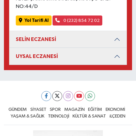
NO:44/D
Yol Tarifi Al
0 (232) 854 72 02
SELİN ECZANESİ
UYSAL ECZANESİ
GÜNDEM
SİYASET
SPOR
MAGAZİN
EĞİTİM
EKONOMİ
YAŞAM & SAĞLIK
TEKNOLOJİ
KÜLTÜR & SANAT
iLÇEDEN