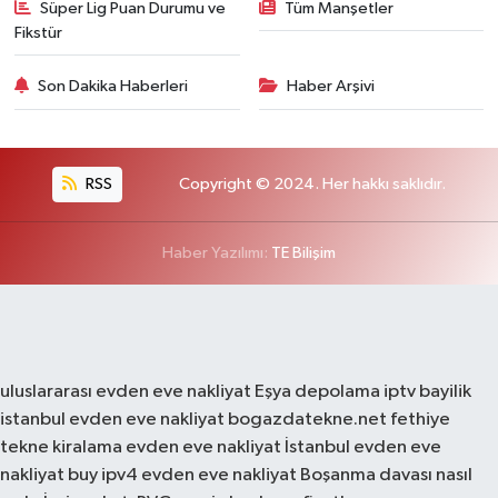
Süper Lig Puan Durumu ve
Tüm Manşetler
Fikstür
Son Dakika Haberleri
Haber Arşivi
RSS
Copyright © 2024. Her hakkı saklıdır.
Haber Yazılımı:
TE Bilişim
uluslararası evden eve nakliyat
Eşya depolama
iptv bayilik
istanbul evden eve nakliyat
bogazdatekne.net
fethiye
tekne kiralama
evden eve nakliyat
İstanbul evden eve
nakliyat
buy ipv4
evden eve nakliyat
Boşanma davası nasıl