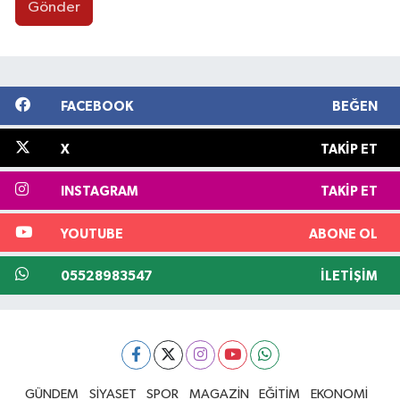
Gönder
FACEBOOK
BEĞEN
X
TAKIP ET
INSTAGRAM
TAKIP ET
YOUTUBE
ABONE OL
05528983547
İLETIŞIM
GÜNDEM
SİYASET
SPOR
MAGAZİN
EĞİTİM
EKONOMİ