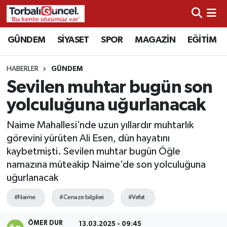
İzmir Nöbetçi Eczaneler
GÜNDEM
SİYASET
SPOR
MAGAZİN
EĞİTİM
İzmir Hava Durumu
HABERLER
GÜNDEM
Sevilen muhtar bugün son
İzmir Namaz Vakitleri
yolculuğuna uğurlanacak
İzmir Trafik Yoğunluk Haritası
Naime Mahallesi’nde uzun yıllardır muhtarlık
görevini yürüten Ali Esen, dün hayatını
Süper Lig Puan Durumu ve Fikstür
kaybetmişti. Sevilen muhtar bugün Öğle
namazına müteakip Naime’de son yolculuğuna
Tüm Manşetler
uğurlanacak
Son Dakika Haberleri
#Naime
#Cenaze bilgileri
#Vefat
Haber Arşivi
ÖMER DUR
13.03.2025 - 09:45