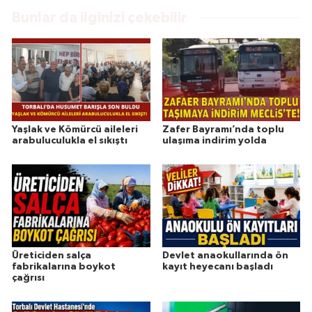
Bunlar da ilginizi çekebilir
Yaşlak ve Kömürcü aileleri
Zafer Bayramı’nda toplu
arabuluculukla el sıkıştı
ulaşıma indirim yolda
Üreticiden salça
Devlet anaokullarında ön
fabrikalarına boykot
kayıt heyecanı başladı
çağrısı