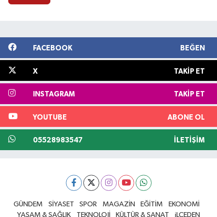
FACEBOOK
BEĞEN
X
TAKIP ET
INSTAGRAM
TAKIP ET
YOUTUBE
ABONE OL
05528983547
İLETIŞIM
GÜNDEM
SİYASET
SPOR
MAGAZİN
EĞİTİM
EKONOMİ
YAŞAM & SAĞLIK
TEKNOLOJİ
KÜLTÜR & SANAT
iLÇEDEN