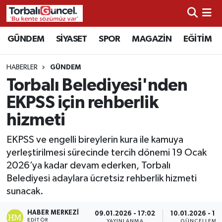
İzmir Nöbetçi Eczaneler
GÜNDEM
SİYASET
SPOR
MAGAZİN
EĞİTİM
İzmir Hava Durumu
HABERLER
GÜNDEM
Torbalı Belediyesi'nden
İzmir Namaz Vakitleri
EKPSS için rehberlik
İzmir Trafik Yoğunluk Haritası
hizmeti
Süper Lig Puan Durumu ve Fikstür
EKPSS ve engelli bireylerin kura ile kamuya
yerleştirilmesi sürecinde tercih dönemi 19 Ocak
Tüm Manşetler
2026’ya kadar devam ederken, Torbalı
Belediyesi adaylara ücretsiz rehberlik hizmeti
Son Dakika Haberleri
sunacak.
HABER MERKEZI
Haber Arşivi
09.01.2026 - 17:02
10.01.2026 - 10
EDITÖR
YAYINLANMA
GÜNCELLEME