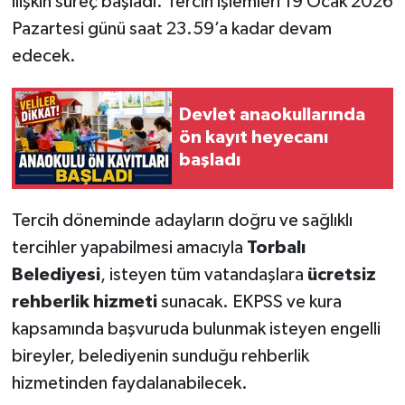
ilişkin süreç başladı. Tercih işlemleri 19 Ocak 2026
Pazartesi günü saat 23.59’a kadar devam
edecek.
Devlet anaokullarında
ön kayıt heyecanı
başladı
Tercih döneminde adayların doğru ve sağlıklı
tercihler yapabilmesi amacıyla
Torbalı
Belediyesi
, isteyen tüm vatandaşlara
ücretsiz
rehberlik hizmeti
sunacak. EKPSS ve kura
kapsamında başvuruda bulunmak isteyen engelli
bireyler, belediyenin sunduğu rehberlik
hizmetinden faydalanabilecek.