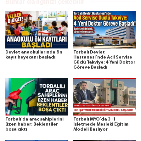
Bunlar da ilginizi çekebilir
Devlet anaokullarında ön
Torbalı Devlet
kayıt heyecanı başladı
Hastanesi'nde Acil Servise
Güçlü Takviye: 4 Yeni Doktor
Göreve Başladı
Torbalı’da araç sahiplerini
Torbalı MYO’da 3+1
üzen haber: Beklentiler
İşletmede Mesleki Eğitim
boşa çıktı
Modeli Başlıyor