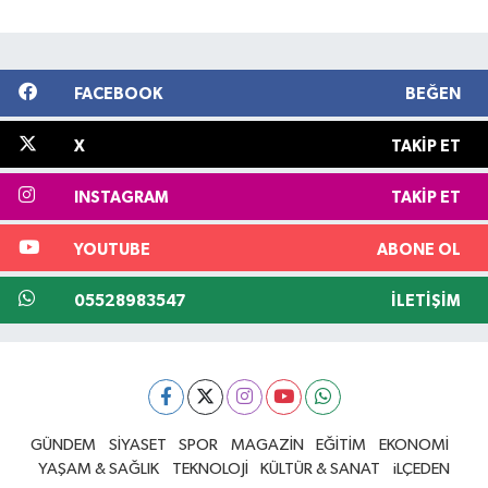
FACEBOOK
BEĞEN
X
TAKIP ET
INSTAGRAM
TAKIP ET
YOUTUBE
ABONE OL
05528983547
İLETIŞIM
GÜNDEM
SİYASET
SPOR
MAGAZİN
EĞİTİM
EKONOMİ
YAŞAM & SAĞLIK
TEKNOLOJİ
KÜLTÜR & SANAT
iLÇEDEN