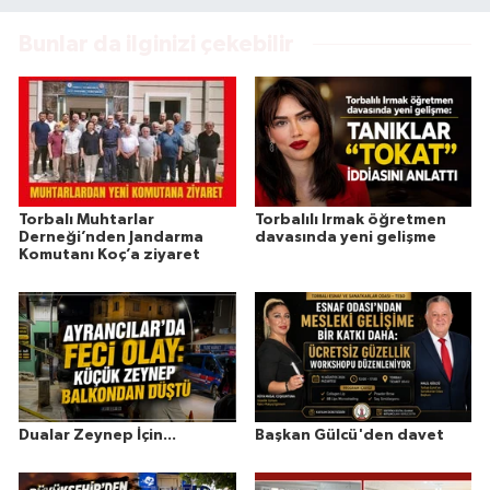
Bunlar da ilginizi çekebilir
Torbalı Muhtarlar
Torbalılı Irmak öğretmen
Derneği’nden Jandarma
davasında yeni gelişme
Komutanı Koç’a ziyaret
Dualar Zeynep İçin...
Başkan Gülcü'den davet