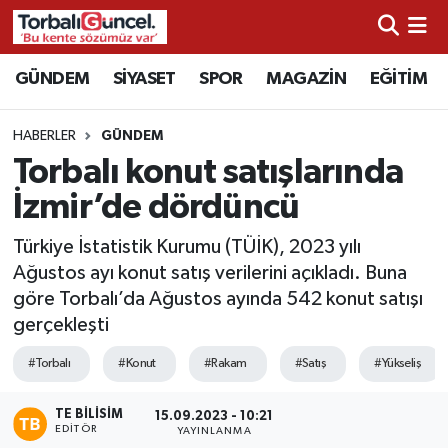
İzmir Nöbetçi Eczaneler
GÜNDEM
SİYASET
SPOR
MAGAZİN
EĞİTİM
İzmir Hava Durumu
HABERLER
GÜNDEM
Torbalı konut satışlarında
İzmir Namaz Vakitleri
İzmir’de dördüncü
İzmir Trafik Yoğunluk Haritası
Türkiye İstatistik Kurumu (TÜİK), 2023 yılı
Ağustos ayı konut satış verilerini açıkladı. Buna
Süper Lig Puan Durumu ve Fikstür
göre Torbalı’da Ağustos ayında 542 konut satışı
gerçekleşti
Tüm Manşetler
#Torbalı
#Konut
#Rakam
#Satış
#Yükseliş
Son Dakika Haberleri
TE BILISIM
15.09.2023 - 10:21
EDITÖR
Haber Arşivi
YAYINLANMA