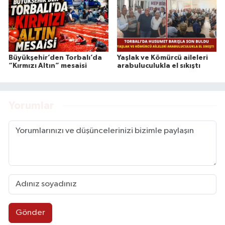
Büyükşehir’den Torbalı’da
Yaşlak ve Kömürcü aileleri
“Kırmızı Altın” mesaisi
arabuluculukla el sıkıştı
Yorumlar
Gönder