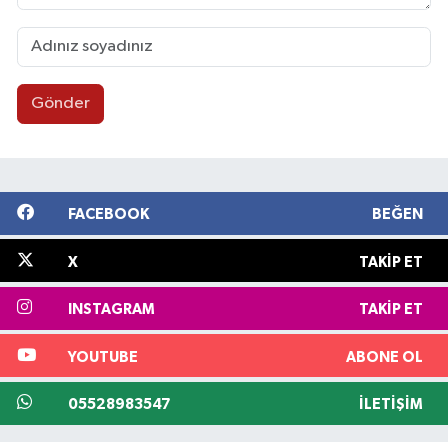
Gönder
FACEBOOK
BEĞEN
X
TAKIP ET
INSTAGRAM
TAKIP ET
YOUTUBE
ABONE OL
05528983547
İLETIŞIM