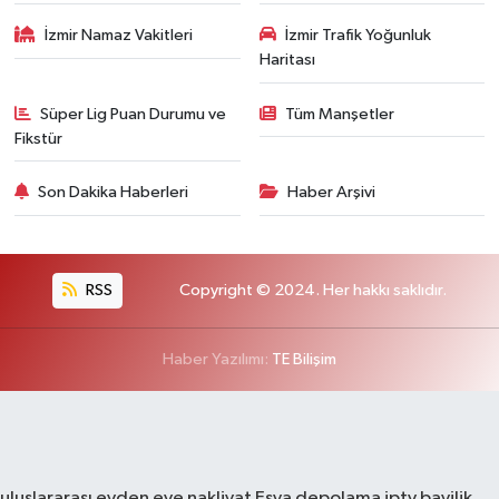
İzmir Namaz Vakitleri
İzmir Trafik Yoğunluk
Haritası
Süper Lig Puan Durumu ve
Tüm Manşetler
Fikstür
Son Dakika Haberleri
Haber Arşivi
RSS
Copyright © 2024. Her hakkı saklıdır.
Haber Yazılımı:
TE Bilişim
uluslararası evden eve nakliyat
Eşya depolama
iptv bayilik