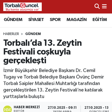
İzmir Nöbetçi Eczaneler
GÜNDEM
SİYASET
SPOR
MAGAZİN
EĞİTİM
İzmir Hava Durumu
HABERLER
GÜNDEM
Torbalı’da 13. Zeytin
İzmir Namaz Vakitleri
Festivali coşkuyla
İzmir Trafik Yoğunluk Haritası
gerçekleşti
Süper Lig Puan Durumu ve Fikstür
İzmir Büyükşehir Belediye Başkanı Dr. Cemil
Tugay ve Torbalı Belediye Başkanı Övünç Demir
Tüm Manşetler
Torbalı Saipler Mahallesi Muhtarlığı tarafından
gerçekleştirilen 13. Zeytin Festivali’ne katılarak
Son Dakika Haberleri
yurttaşlarla buluştu
HABER MERKEZI
Haber Arşivi
27.10.2025 - 09:11
27.10.2025 - 13:
EDITÖR
YAYINLANMA
GÜNCELLEME