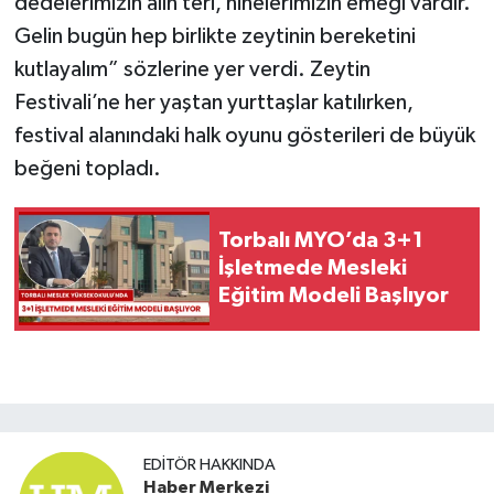
dedelerimizin alın teri, ninelerimizin emeği vardır.
Gelin bugün hep birlikte zeytinin bereketini
kutlayalım” sözlerine yer verdi. Zeytin
Festivali’ne her yaştan yurttaşlar katılırken,
festival alanındaki halk oyunu gösterileri de büyük
beğeni topladı.
Torbalı MYO’da 3+1
İşletmede Mesleki
Eğitim Modeli Başlıyor
EDITÖR HAKKINDA
Haber Merkezi