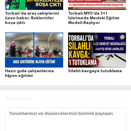
Torbalı’da araç sahiplerini
Torbalı MYO’da 3+1
üzen haber: Beklentiler
İşletmede Mesleki Eğitim
boşa çıktı
Modeli Başlıyor
Hazır gıda çalışanlarına
Silahlı kavgaya tutuklama
hijyen eğitimi
Yorumlar