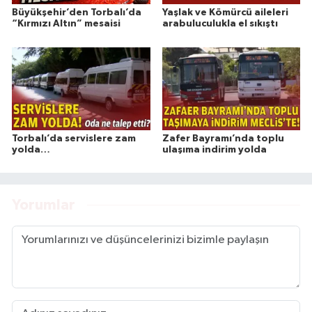
Büyükşehir’den Torbalı’da
Yaşlak ve Kömürcü aileleri
“Kırmızı Altın” mesaisi
arabuluculukla el sıkıştı
Torbalı’da servislere zam
Zafer Bayramı’nda toplu
yolda…
ulaşıma indirim yolda
Yorumlar