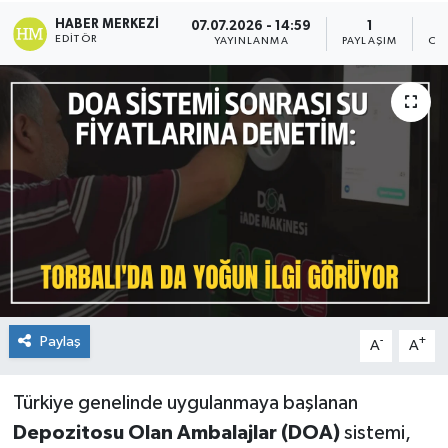
HABER MERKEZI
07.07.2026 - 14:59
1
EDITÖR
YAYINLANMA
PAYLAŞIM
OK
Paylaş
-
+
A
A
Türkiye genelinde uygulanmaya başlanan
Depozitosu Olan Ambalajlar (DOA)
sistemi,