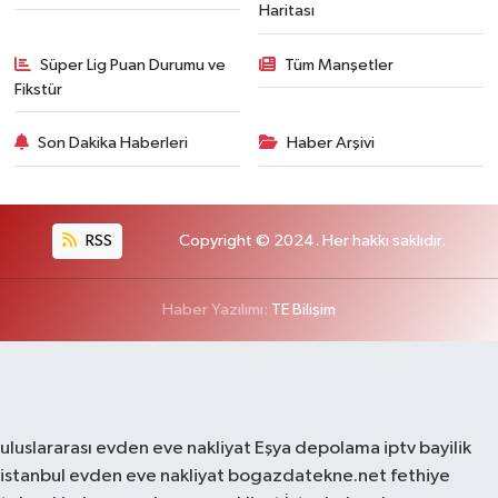
Haritası
Süper Lig Puan Durumu ve
Tüm Manşetler
Fikstür
Son Dakika Haberleri
Haber Arşivi
RSS
Copyright © 2024. Her hakkı saklıdır.
Haber Yazılımı:
TE Bilişim
uluslararası evden eve nakliyat
Eşya depolama
iptv bayilik
istanbul evden eve nakliyat
bogazdatekne.net
fethiye