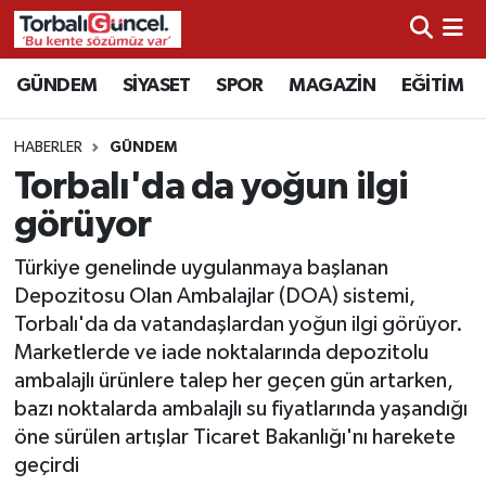
İzmir Nöbetçi Eczaneler
GÜNDEM
SİYASET
SPOR
MAGAZİN
EĞİTİM
İzmir Hava Durumu
HABERLER
GÜNDEM
Torbalı'da da yoğun ilgi
İzmir Namaz Vakitleri
görüyor
İzmir Trafik Yoğunluk Haritası
Türkiye genelinde uygulanmaya başlanan
Depozitosu Olan Ambalajlar (DOA) sistemi,
Süper Lig Puan Durumu ve Fikstür
Torbalı'da da vatandaşlardan yoğun ilgi görüyor.
Marketlerde ve iade noktalarında depozitolu
Tüm Manşetler
ambalajlı ürünlere talep her geçen gün artarken,
bazı noktalarda ambalajlı su fiyatlarında yaşandığı
Son Dakika Haberleri
öne sürülen artışlar Ticaret Bakanlığı'nı harekete
geçirdi
Haber Arşivi