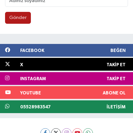
Gönder
FACEBOOK
BEĞEN
X
TAKIP ET
INSTAGRAM
TAKIP ET
YOUTUBE
ABONE OL
05528983547
İLETIŞIM