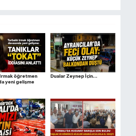
ı Irmak öğretmen
Dualar Zeynep İçin...
a yeni gelişme