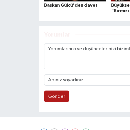
Başkan Gülcü'den davet
Büyükşeh
“Kırmızı
Yorumlar
Gönder