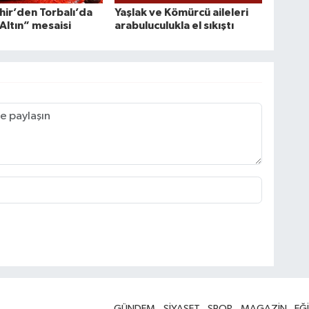
ir’den Torbalı’da
Yaşlak ve Kömürcü aileleri
 Altın” mesaisi
arabuluculukla el sıkıştı
GÜNDEM
SİYASET
SPOR
MAGAZİN
EĞ