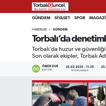
İzmir Nöbetçi Eczaneler
GÜNDEM
SİYASET
SPOR
MAGAZ
HABERLER
GÜNDEM
İzmir Hava Durumu
Torbalı’da denetim
İzmir Namaz Vakitleri
Torbalı’da huzur ve güvenliği
İzmir Trafik Yoğunluk Haritası
Son olarak ekipler, Torbalı A
Süper Lig Puan Durumu ve Fikstür
ÖMER DUR
25.02.2025 - 11:35
25.
EDITÖR
YAYINLANMA
Tüm Manşetler
Son Dakika Haberleri
Haber Arşivi