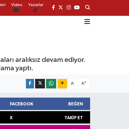
eri
Video
Yazarlar
ları aralıksız devam ediyor.
lama yaptı.
-
+
A
A
FACEBOOK
BEĞEN
X
TAKIP ET