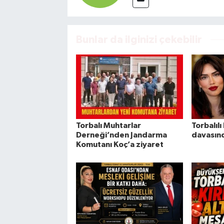
Bunlar da ilginizi çekebilir
Torbalı Muhtarlar
Torbalıl
Derneği’nden Jandarma
davasınd
Komutanı Koç’a ziyaret