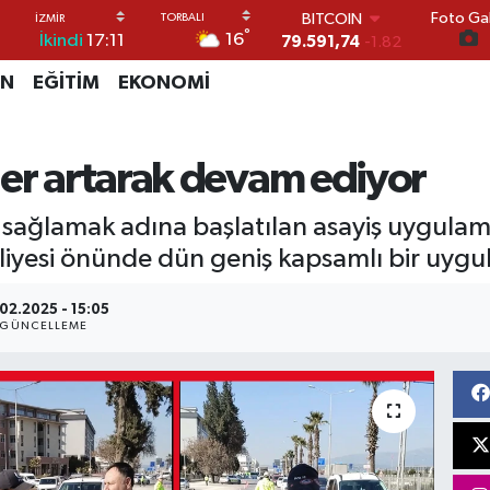
Foto Gal
79.591,74
-1.82
°
16
İkindi
17:11
DOLAR
45,43620
0.02
İN
EĞİTİM
EKONOMİ
EURO
53,38690
0.19
STERLİN
61,60380
0.18
ler artarak devam ediyor
G.ALTIN
6862,09000
0.19
 sağlamak adına başlatılan asayiş uygulama
BİST100
14.598,00
0
dliyesi önünde dün geniş kapsamlı bir uygu
02.2025 - 15:05
GÜNCELLEME