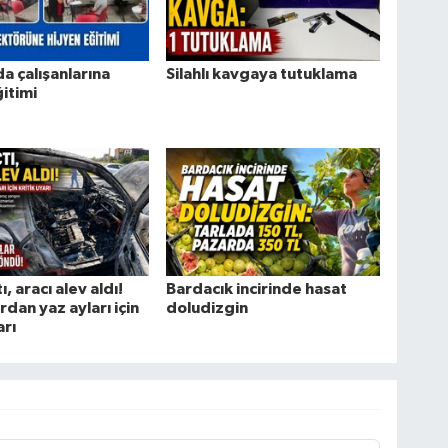
da çalışanlarına
Silahlı kavgaya tutuklama
ğitimi
ı, aracı alev aldı!
Bardacık incirinde hasat
dan yaz ayları için
doludizgin
arı