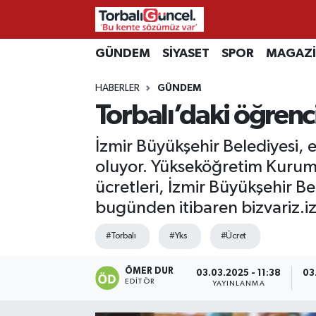
İzmir Nöbetçi Eczaneler
GÜNDEM
SİYASET
SPOR
MAGAZ
HABERLER
GÜNDEM
İzmir Hava Durumu
Torbalı’daki öğren
İzmir Namaz Vakitleri
İzmir Büyükşehir Belediyesi, 
İzmir Trafik Yoğunluk Haritası
oluyor. Yükseköğretim Kurumlar
ücretleri, İzmir Büyükşehir B
Süper Lig Puan Durumu ve Fikstür
bugünden itibaren bizvariz.iz
Tüm Manşetler
#Torbalı
#Yks
#Ücret
Son Dakika Haberleri
ÖMER DUR
03.03.2025 - 11:38
03
EDITÖR
YAYINLANMA
Haber Arşivi