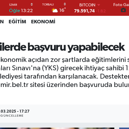
Foto Gal
DOLAR
°
16
Öğle
13:22
45,43620
0.02
EURO
İN
EĞİTİM
EKONOMİ
53,38690
0.19
STERLİN
61,60380
0.18
G.ALTIN
cilerde başvuru yapabilecek
6862,09000
0.19
BİST100
ekonomik açıdan zor şartlarda eğitimlerini
14.598,00
0
BITCOIN
ı Sınavı'na (YKS) girecek ihtiyaç sahibi 12
79.591,74
-1.82
elediyesi tarafından karşılanacak. Destekte
mir.bel.tr sitesi üzerinden başvuruda bulun
.03.2025 - 17:27
GÜNCELLEME