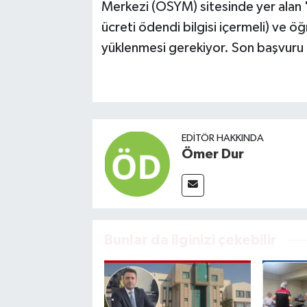
Merkezi (ÖSYM) sitesinde yer alan 
ücreti ödendi bilgisi içermeli) ve 
yüklenmesi gerekiyor. Son başvuru ta
EDITÖR HAKKINDA
Ömer Dur
Bunlar da ilginizi çekebilir