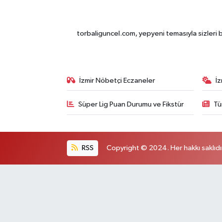
torbaliguncel.com, yepyeni temasıyla sizleri b
İzmir Nöbetçi Eczaneler
İ
Süper Lig Puan Durumu ve Fikstür
Tü
RSS
Copyright © 2024. Her hakkı saklıdı