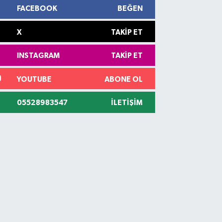
FACEBOOK
BEĞEN
X
TAKIP ET
INSTAGRAM
TAKIP ET
YOUTUBE
ABONE OL
05528983547
İLETIŞIM