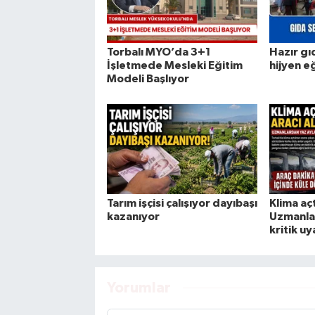
Torbalı MYO’da 3+1
Hazır gı
İşletmede Mesleki Eğitim
hijyen e
Modeli Başlıyor
Tarım işçisi çalışıyor dayıbaşı
Klima açt
kazanıyor
Uzmanlar
kritik uy
Yorumlar