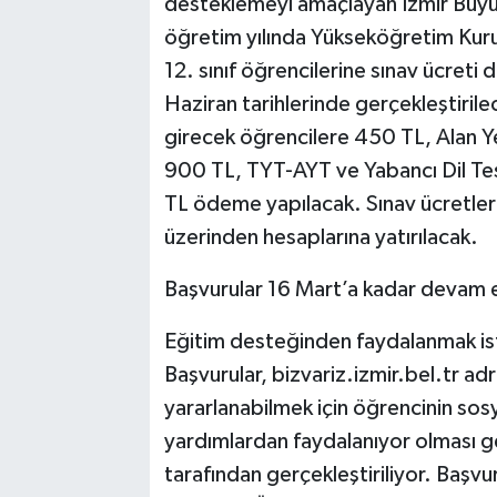
desteklemeyi amaçlayan İzmir Büyü
öğretim yılında Yükseköğretim Kurum
12. sınıf öğrencilerine sınav ücret
Haziran tarihlerinde gerçekleştirile
girecek öğrencilere 450 TL, Alan Yet
900 TL, TYT-AYT ve Yabancı Dil Tes
TL ödeme yapılacak. Sınav ücretleri, 
üzerinden hesaplarına yatırılacak.
Başvurular 16 Mart’a kadar devam
Eğitim desteğinden faydalanmak ist
Başvurular, bizvariz.izmir.bel.tr ad
yararlanabilmek için öğrencinin so
yardımlardan faydalanıyor olması ger
tarafından gerçekleştiriliyor. Başv