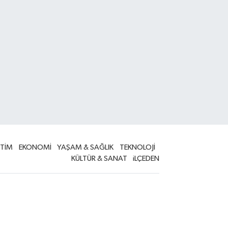
İTİM
EKONOMİ
YAŞAM & SAĞLIK
TEKNOLOJİ
KÜLTÜR & SANAT
iLÇEDEN