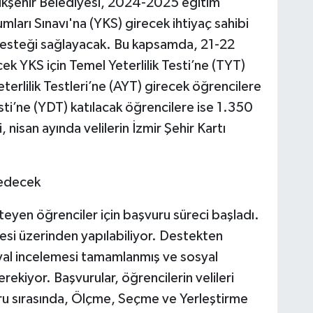
kşehir Belediyesi, 2024-2025 eğitim
ları Sınavı'na (YKS) girecek ihtiyaç sahibi
i desteği sağlayacak. Bu kapsamda, 21-22
cek YKS için Temel Yeterlilik Testi’ne (TYT)
erlilik Testleri’ne (AYT) girecek öğrencilere
ti’ne (YDT) katılacak öğrencilere ise 1.350
nisan ayında velilerin İzmir Şehir Kartı
 edecek
eyen öğrenciler için başvuru süreci başladı.
resi üzerinden yapılabiliyor. Destekten
syal incelemesi tamamlanmış ve sosyal
ekiyor. Başvurular, öğrencilerin velileri
uru sırasında, Ölçme, Seçme ve Yerleştirme