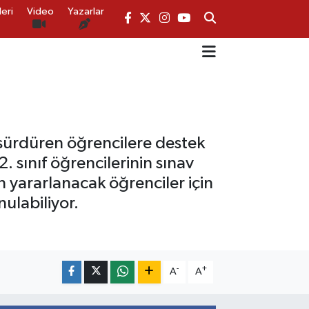
eri
Video
Yazarlar
 sürdüren öğrencilere destek
. sınıf öğrencilerinin sınav
n yararlanacak öğrenciler için
ulabiliyor.
-
+
A
A