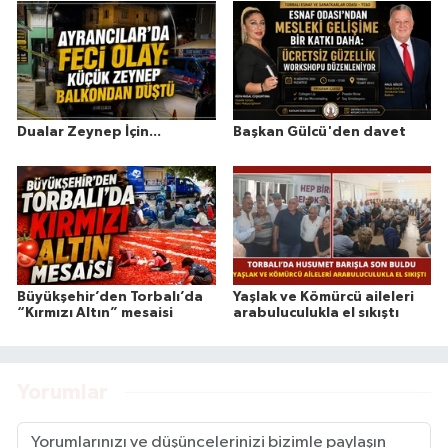
Dualar Zeynep İçin...
Başkan Gülcü'den davet
Büyükşehir’den Torbalı’da
Yaşlak ve Kömürcü aileleri
“Kırmızı Altın” mesaisi
arabuluculukla el sıkıştı
Yorumlar