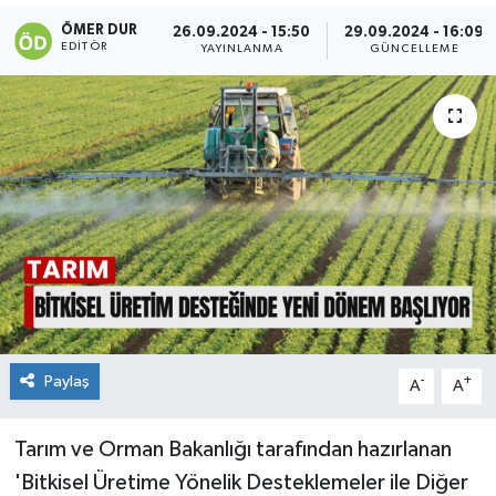
ÖMER DUR
26.09.2024 - 15:50
29.09.2024 - 16:09
EDITÖR
YAYINLANMA
GÜNCELLEME
Paylaş
-
+
A
A
Tarım ve Orman Bakanlığı tarafından hazırlanan
'Bitkisel Üretime Yönelik Desteklemeler ile Diğer