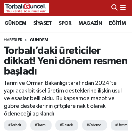
İzmir Nöbetçi Eczaneler
GÜNDEM
SİYASET
SPOR
MAGAZİN
EĞİTİM
İzmir Hava Durumu
HABERLER
GÜNDEM
Torbalı’daki üreticiler
İzmir Namaz Vakitleri
dikkat! Yeni dönem resmen
İzmir Trafik Yoğunluk Haritası
başladı
Süper Lig Puan Durumu ve Fikstür
Tarım ve Orman Bakanlığı tarafından 2024'te
yapılacak bitkisel üretim desteklerine ilişkin usul
Tüm Manşetler
ve esaslar belli oldu. Bu kapsamda mazot ve
gübre desteklerinin çiftçilere nakit olarak
Son Dakika Haberleri
ödeneceği açıklandı
#Torbalı
#Tarım
#Destek
#Ödeme
#Üretim
Haber Arşivi