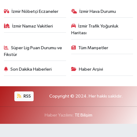
İzmir Nöbetçi Eczaneler
İzmir Hava Durumu
İzmir Namaz Vakitleri
İzmir Trafik Yoğunluk
Haritası
Süper Lig Puan Durumu ve
Tüm Manşetler
Fikstür
Son Dakika Haberleri
Haber Arşivi
RSS
Copyright © 2024. Her hakkı saklıdır.
Haber Yazılımı:
TE Bilişim