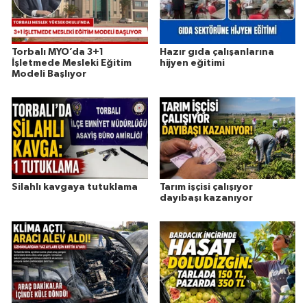
Torbalı MYO’da 3+1
Hazır gıda çalışanlarına
İşletmede Mesleki Eğitim
hijyen eğitimi
Modeli Başlıyor
Silahlı kavgaya tutuklama
Tarım işçisi çalışıyor
dayıbaşı kazanıyor