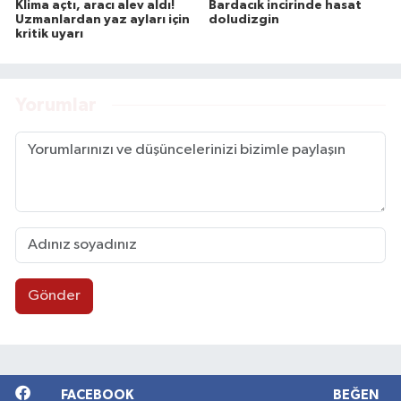
Klima açtı, aracı alev aldı!
Bardacık incirinde hasat
Uzmanlardan yaz ayları için
doludizgin
kritik uyarı
Yorumlar
Gönder
FACEBOOK
BEĞEN