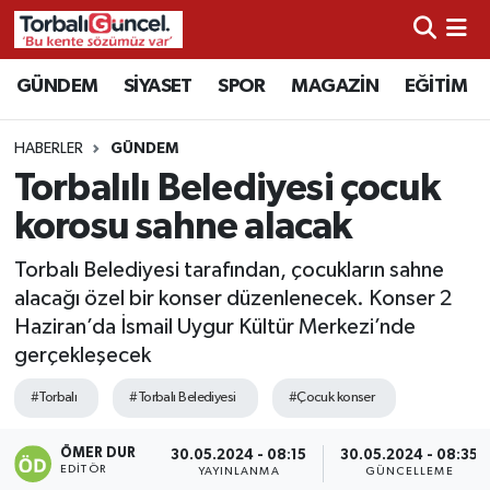
İzmir Nöbetçi Eczaneler
GÜNDEM
SİYASET
SPOR
MAGAZİN
EĞİTİM
İzmir Hava Durumu
HABERLER
GÜNDEM
Torbalılı Belediyesi çocuk
İzmir Namaz Vakitleri
korosu sahne alacak
İzmir Trafik Yoğunluk Haritası
Torbalı Belediyesi tarafından, çocukların sahne
alacağı özel bir konser düzenlenecek. Konser 2
Süper Lig Puan Durumu ve Fikstür
Haziran’da İsmail Uygur Kültür Merkezi’nde
gerçekleşecek
Tüm Manşetler
#Torbalı
#Torbalı Belediyesi
#Çocuk konser
Son Dakika Haberleri
ÖMER DUR
30.05.2024 - 08:15
30.05.2024 - 08:35
EDITÖR
Haber Arşivi
YAYINLANMA
GÜNCELLEME