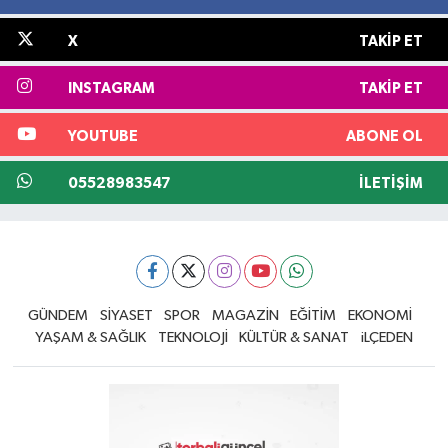
X
TAKIP ET
INSTAGRAM
TAKIP ET
YOUTUBE
ABONE OL
05528983547
İLETIŞIM
GÜNDEM
SİYASET
SPOR
MAGAZİN
EĞİTİM
EKONOMİ
YAŞAM & SAĞLIK
TEKNOLOJİ
KÜLTÜR & SANAT
iLÇEDEN